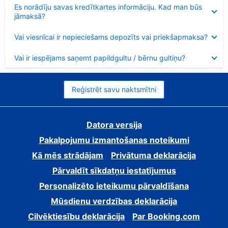
Samazināts
Es norādīju savas kredītkartes informāciju. Kad man būs
jāmaksā?
Samazināts
Vai viesnīcai ir nepieciešams depozīts vai priekšapmaksa?
Samazināts
Vai ir iespējams saņemt papildgultu / bērnu gultiņu?
Reģistrēt savu naktsmītni
Datora versija
Pakalpojumu izmantošanas noteikumi
Kā mēs strādājam
Privātuma deklarācija
Pārvaldīt sīkdatņu iestatījumus
Personalizēto ieteikumu pārvaldīšana
Mūsdienu verdzības deklarācija
Cilvēktiesību deklarācija
Par Booking.com