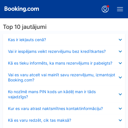
Top 10 jautājumi
Samazināts
Kas ir iekļauts cenā?
Samazināts
Vai ir iespējams veikt rezervējumu bez kredītkartes?
Samazināts
Kā es tieku informēts, ka mans rezervējums ir pabeigts?
Samazināts
Vai es varu atcelt vai mainīt savu rezervējumu, izmantojot
Booking.com?
Samazināts
Ko nozīmē mans PIN kods un kādēļ man ir tāds
vajadzīgs?
Samazināts
Kur es varu atrast naktsmītnes kontaktinformāciju?
Samazināts
Kā es varu redzēt, cik tas maksā?