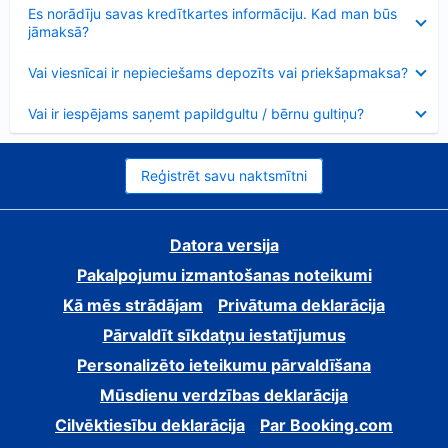
Samazināts
Es norādīju savas kredītkartes informāciju. Kad man būs
jāmaksā?
Samazināts
Vai viesnīcai ir nepieciešams depozīts vai priekšapmaksa?
Samazināts
Vai ir iespējams saņemt papildgultu / bērnu gultiņu?
Reģistrēt savu naktsmītni
Datora versija
Pakalpojumu izmantošanas noteikumi
Kā mēs strādājam
Privātuma deklarācija
Pārvaldīt sīkdatņu iestatījumus
Personalizēto ieteikumu pārvaldīšana
Mūsdienu verdzības deklarācija
Cilvēktiesību deklarācija
Par Booking.com