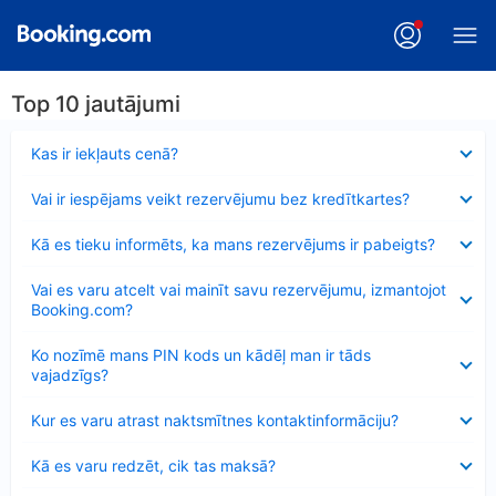
Top 10 jautājumi
Samazināts
Kas ir iekļauts cenā?
Samazināts
Vai ir iespējams veikt rezervējumu bez kredītkartes?
Samazināts
Kā es tieku informēts, ka mans rezervējums ir pabeigts?
Samazināts
Vai es varu atcelt vai mainīt savu rezervējumu, izmantojot
Booking.com?
Samazināts
Ko nozīmē mans PIN kods un kādēļ man ir tāds
vajadzīgs?
Samazināts
Kur es varu atrast naktsmītnes kontaktinformāciju?
Samazināts
Kā es varu redzēt, cik tas maksā?