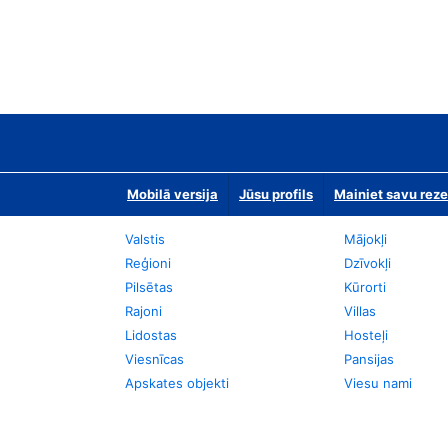
Mobilā versija
Jūsu profils
Mainiet savu reze
Valstis
Mājokļi
Reģioni
Dzīvokļi
Pilsētas
Kūrorti
Rajoni
Villas
Lidostas
Hosteļi
Viesnīcas
Pansijas
Apskates objekti
Viesu nami