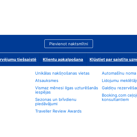
Pievienot naktsmītni
rvējumu tiešsaistē
Klientu apkalpošana
Kļūstiet par saistīto u
Unikālas nakšņošanas vietas
Automašīnu noma
Atsauksmes
Lidojumu meklētāj
Vismaz mēnesi ilgas uzturēšanās
Galdiņu rezervēša
iespējas
Booking.com ceļo
Sezonas un brīvdienu
konsultantiem
piedāvājumi
Traveller Review Awards