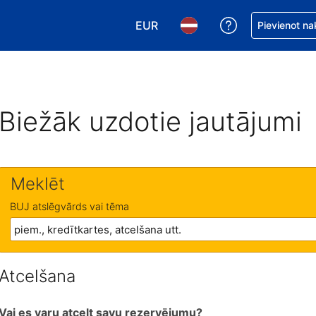
EUR
Saņemiet palīd
Pievienot na
Izvēlēties valūtu. Jūsu pašreizējā 
Izvēlēties valodu. Jūsu pa
Biežāk uzdotie jautājumi
Meklēt
BUJ atslēgvārds vai tēma
Atcelšana
Vai es varu atcelt savu rezervējumu?