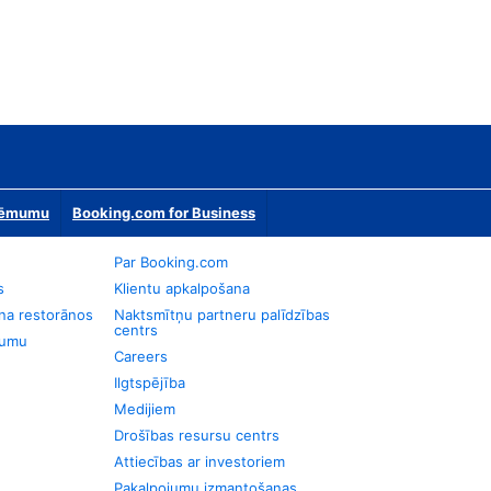
zņēmumu
Booking.com for Business
Par Booking.com
s
Klientu apkalpošana
na restorānos
Naktsmītņu partneru palīdzības
centrs
jumu
Careers
Ilgtspējība
Medijiem
Drošības resursu centrs
Attiecības ar investoriem
Pakalpojumu izmantošanas