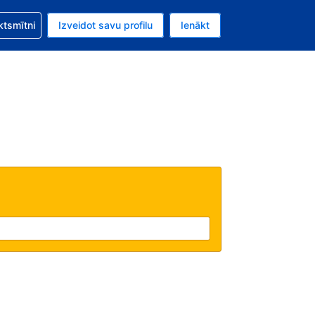
zību saistībā ar savu rezervējumu.
ktsmītni
Izveidot savu profilu
Ienākt
valūta ir Eiro.
šreizējā valoda ir Latviski.