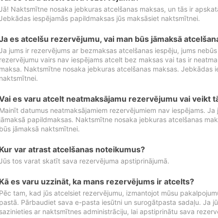
Jā! Naktsmītne nosaka jebkuras atcelšanas maksas, un tās ir apska
Jebkādas iespējamās papildmaksas jūs maksāsiet naktsmītnei.
Ja es atcelšu rezervējumu, vai man būs jāmaksā atcelša
Ja jums ir rezervējums ar bezmaksas atcelšanas iespēju, jums nebūs
rezervējumu vairs nav iespējams atcelt bez maksas vai tas ir neatm
maksa. Naktsmītne nosaka jebkuras atcelšanas maksas. Jebkādas 
naktsmītnei.
Vai es varu atcelt neatmaksājamu rezervējumu vai veikt 
Mainīt datumus neatmaksājamiem rezervējumiem nav iespējams. Ja jūs
jāmaksā papildmaksas. Naktsmītne nosaka jebkuras atcelšanas ma
būs jāmaksā naktsmītnei.
Kur var atrast atcelšanas noteikumus?
Jūs tos varat skatīt sava rezervējuma apstiprinājumā.
Kā es varu uzzināt, ka mans rezervējums ir atcelts?
Pēc tam, kad jūs atcelsiet rezervējumu, izmantojot mūsu pakalpojumu
pastā. Pārbaudiet sava e-pasta iesūtni un surogātpasta sadaļu. Ja j
sazinieties ar naktsmītnes administrāciju, lai apstiprinātu sava rezer