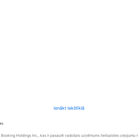
Ienākt Iekštīklā
as.
ooking Holdings Inc., kas ir pasaulē vadošais uzņēmums tiešsaistes ceļojumu 