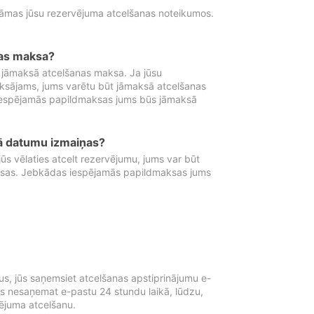
tāmas jūsu rezervējuma atcelšanas noteikumos.
nas maksa?
 jāmaksā atcelšanas maksa. Ja jūsu
aksājams, jums varētu būt jāmaksā atcelšanas
iespējamās papildmaksas jums būs jāmaksā
tā datumu izmaiņas?
 vēlaties atcelt rezervējumu, jums var būt
ksas. Jebkādas iespējamās papildmaksas jums
s, jūs saņemsiet atcelšanas apstiprinājumu e-
ūs nesaņemat e-pastu 24 stundu laikā, lūdzu,
vējuma atcelšanu.