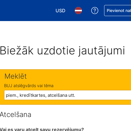
USD
Saņemiet palīd
Pievienot na
Izvēlēties valūtu. Jūsu pašreizējā 
Izvēlēties valodu. Jūsu pa
Biežāk uzdotie jautājumi
Meklēt
BUJ atslēgvārds vai tēma
Atcelšana
Vai es varu atcelt savu rezervējumu?