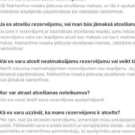
Jā! Naktsmītne nosaka jebkuras atcelšanas maksas, un tās ir apska
Jebkādas iespējamās papildmaksas jūs maksāsiet naktsmītnei.
Ja es atcelšu rezervējumu, vai man būs jāmaksā atcelša
Ja jums ir rezervējums ar bezmaksas atcelšanas iespēju, jums nebūs
rezervējumu vairs nav iespējams atcelt bez maksas vai tas ir neatm
maksa. Naktsmītne nosaka jebkuras atcelšanas maksas. Jebkādas 
naktsmītnei.
Vai es varu atcelt neatmaksājamu rezervējumu vai veikt 
Mainīt datumus neatmaksājamiem rezervējumiem nav iespējams. Ja jūs
jāmaksā papildmaksas. Naktsmītne nosaka jebkuras atcelšanas ma
būs jāmaksā naktsmītnei.
Kur var atrast atcelšanas noteikumus?
Jūs tos varat skatīt sava rezervējuma apstiprinājumā.
Kā es varu uzzināt, ka mans rezervējums ir atcelts?
Pēc tam, kad jūs atcelsiet rezervējumu, izmantojot mūsu pakalpojumu
pastā. Pārbaudiet sava e-pasta iesūtni un surogātpasta sadaļu. Ja j
sazinieties ar naktsmītnes administrāciju, lai apstiprinātu sava rezer