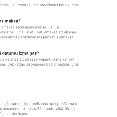
tāmas jūsu rezervējuma atcelšanas noteikumos.
nas maksa?
 jāmaksā atcelšanas maksa. Ja jūsu
aksājams, jums varētu būt jāmaksā atcelšanas
iespējamās papildmaksas jums būs jāmaksā
tā datumu izmaiņas?
 vēlaties atcelt rezervējumu, jums var būt
ksas. Jebkādas iespējamās papildmaksas jums
s, jūs saņemsiet atcelšanas apstiprinājumu e-
ūs nesaņemat e-pastu 24 stundu laikā, lūdzu,
vējuma atcelšanu.