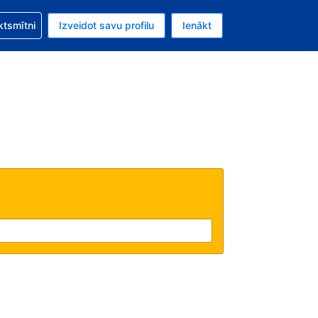
zību saistībā ar savu rezervējumu.
ktsmītni
Izveidot savu profilu
Ienākt
valūta ir ASV dolārs.
šreizējā valoda ir Latviski.