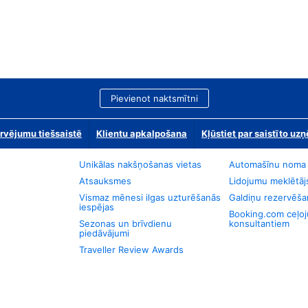
Pievienot naktsmītni
rvējumu tiešsaistē
Klientu apkalpošana
Kļūstiet par saistīto u
Unikālas nakšņošanas vietas
Automašīnu noma
Atsauksmes
Lidojumu meklētāj
Vismaz mēnesi ilgas uzturēšanās
Galdiņu rezervēša
iespējas
Booking.com ceļo
Sezonas un brīvdienu
konsultantiem
piedāvājumi
Traveller Review Awards