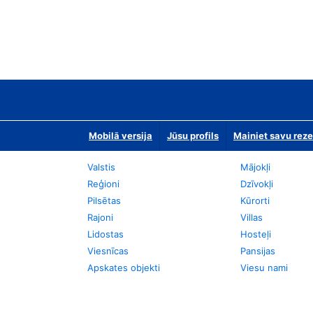
Mobilā versija
Jūsu profils
Mainiet savu reze
Valstis
Mājokļi
Reģioni
Dzīvokļi
Pilsētas
Kūrorti
Rajoni
Villas
Lidostas
Hosteļi
Viesnīcas
Pansijas
Apskates objekti
Viesu nami