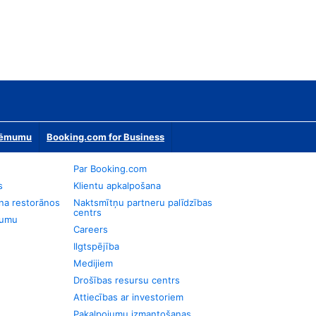
zņēmumu
Booking.com for Business
Par Booking.com
s
Klientu apkalpošana
na restorānos
Naktsmītņu partneru palīdzības
centrs
jumu
Careers
Ilgtspējība
Medijiem
Drošības resursu centrs
Attiecības ar investoriem
Pakalpojumu izmantošanas