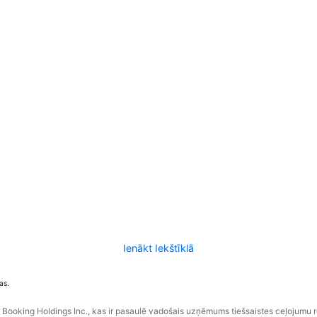
Ienākt Iekštīklā
as.
ooking Holdings Inc., kas ir pasaulē vadošais uzņēmums tiešsaistes ceļojumu 