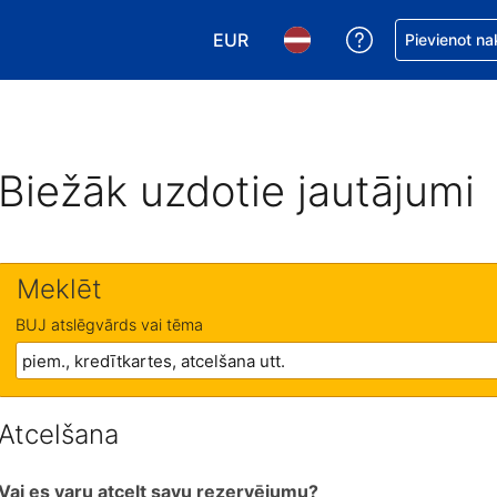
EUR
Saņemiet palīd
Pievienot na
Izvēlēties valūtu. Jūsu pašreizējā 
Izvēlēties valodu. Jūsu pa
Biežāk uzdotie jautājumi
Meklēt
BUJ atslēgvārds vai tēma
Atcelšana
Vai es varu atcelt savu rezervējumu?