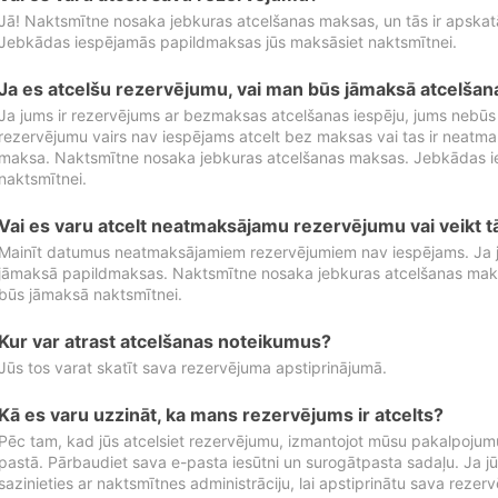
Jā! Naktsmītne nosaka jebkuras atcelšanas maksas, un tās ir apska
Jebkādas iespējamās papildmaksas jūs maksāsiet naktsmītnei.
Ja es atcelšu rezervējumu, vai man būs jāmaksā atcelša
Ja jums ir rezervējums ar bezmaksas atcelšanas iespēju, jums nebūs
rezervējumu vairs nav iespējams atcelt bez maksas vai tas ir neatm
maksa. Naktsmītne nosaka jebkuras atcelšanas maksas. Jebkādas 
naktsmītnei.
Vai es varu atcelt neatmaksājamu rezervējumu vai veikt 
Mainīt datumus neatmaksājamiem rezervējumiem nav iespējams. Ja jūs
jāmaksā papildmaksas. Naktsmītne nosaka jebkuras atcelšanas ma
būs jāmaksā naktsmītnei.
Kur var atrast atcelšanas noteikumus?
Jūs tos varat skatīt sava rezervējuma apstiprinājumā.
Kā es varu uzzināt, ka mans rezervējums ir atcelts?
Pēc tam, kad jūs atcelsiet rezervējumu, izmantojot mūsu pakalpojumu
pastā. Pārbaudiet sava e-pasta iesūtni un surogātpasta sadaļu. Ja j
sazinieties ar naktsmītnes administrāciju, lai apstiprinātu sava rezer