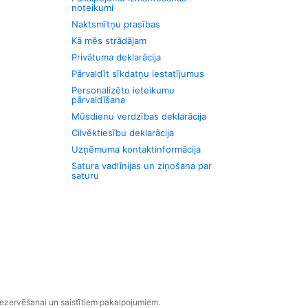
noteikumi
Naktsmītņu prasības
Kā mēs strādājam
Privātuma deklarācija
Pārvaldīt sīkdatņu iestatījumus
Personalizēto ieteikumu
pārvaldīšana
Mūsdienu verdzības deklarācija
Cilvēktiesību deklarācija
Uzņēmuma kontaktinformācija
Satura vadlīnijas un ziņošana par
saturu
rezervēšanai un saistītiem pakalpojumiem.