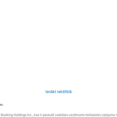
Ienākt Iekštīklā
as.
ooking Holdings Inc., kas ir pasaulē vadošais uzņēmums tiešsaistes ceļojumu 