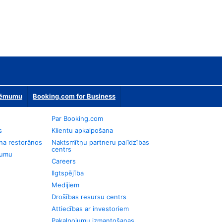
zņēmumu
Booking.com for Business
Par Booking.com
s
Klientu apkalpošana
na restorānos
Naktsmītņu partneru palīdzības
centrs
jumu
Careers
Ilgtspējība
Medijiem
Drošības resursu centrs
Attiecības ar investoriem
Pakalpojumu izmantošanas