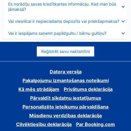
Samazināts
Es norādīju savas kredītkartes informāciju. Kad man būs
jāmaksā?
Samazināts
Vai viesnīcai ir nepieciešams depozīts vai priekšapmaksa?
Samazināts
Vai ir iespējams saņemt papildgultu / bērnu gultiņu?
Reģistrēt savu naktsmītni
Datora versija
Pakalpojumu izmantošanas noteikumi
Kā mēs strādājam
Privātuma deklarācija
Pārvaldīt sīkdatņu iestatījumus
Personalizēto ieteikumu pārvaldīšana
Mūsdienu verdzības deklarācija
Cilvēktiesību deklarācija
Par Booking.com