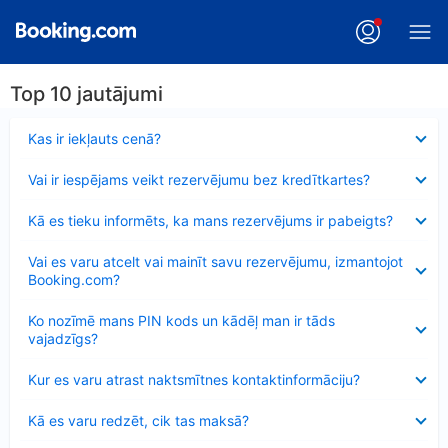
Top 10 jautājumi
Samazināts
Kas ir iekļauts cenā?
Samazināts
Vai ir iespējams veikt rezervējumu bez kredītkartes?
Samazināts
Kā es tieku informēts, ka mans rezervējums ir pabeigts?
Samazināts
Vai es varu atcelt vai mainīt savu rezervējumu, izmantojot
Booking.com?
Samazināts
Ko nozīmē mans PIN kods un kādēļ man ir tāds
vajadzīgs?
Samazināts
Kur es varu atrast naktsmītnes kontaktinformāciju?
Samazināts
Kā es varu redzēt, cik tas maksā?