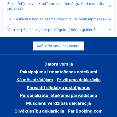
Samazināts
Es norādīju savas kredītkartes informāciju. Kad man būs
jāmaksā?
Samazināts
Vai viesnīcai ir nepieciešams depozīts vai priekšapmaksa?
Samazināts
Vai ir iespējams saņemt papildgultu / bērnu gultiņu?
Reģistrēt savu naktsmītni
Datora versija
Pakalpojumu izmantošanas noteikumi
Kā mēs strādājam
Privātuma deklarācija
Pārvaldīt sīkdatņu iestatījumus
Personalizēto ieteikumu pārvaldīšana
Mūsdienu verdzības deklarācija
Cilvēktiesību deklarācija
Par Booking.com