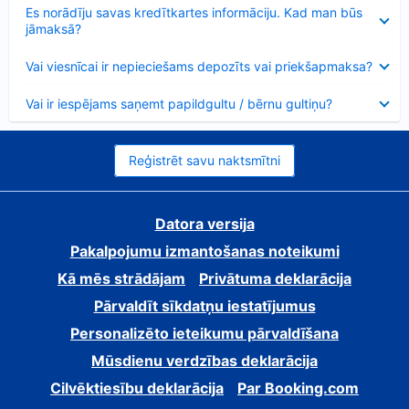
Samazināts
Es norādīju savas kredītkartes informāciju. Kad man būs
jāmaksā?
Samazināts
Vai viesnīcai ir nepieciešams depozīts vai priekšapmaksa?
Samazināts
Vai ir iespējams saņemt papildgultu / bērnu gultiņu?
Reģistrēt savu naktsmītni
Datora versija
Pakalpojumu izmantošanas noteikumi
Kā mēs strādājam
Privātuma deklarācija
Pārvaldīt sīkdatņu iestatījumus
Personalizēto ieteikumu pārvaldīšana
Mūsdienu verdzības deklarācija
Cilvēktiesību deklarācija
Par Booking.com