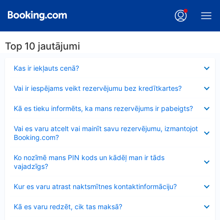
Top 10 jautājumi
Samazināts
Kas ir iekļauts cenā?
Samazināts
Vai ir iespējams veikt rezervējumu bez kredītkartes?
Samazināts
Kā es tieku informēts, ka mans rezervējums ir pabeigts?
Samazināts
Vai es varu atcelt vai mainīt savu rezervējumu, izmantojot
Booking.com?
Samazināts
Ko nozīmē mans PIN kods un kādēļ man ir tāds
vajadzīgs?
Samazināts
Kur es varu atrast naktsmītnes kontaktinformāciju?
Samazināts
Kā es varu redzēt, cik tas maksā?