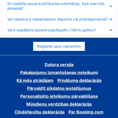
Samazināts
Es norādīju savas kredītkartes informāciju. Kad man būs
jāmaksā?
Samazināts
Vai viesnīcai ir nepieciešams depozīts vai priekšapmaksa?
Samazināts
Vai ir iespējams saņemt papildgultu / bērnu gultiņu?
Reģistrēt savu naktsmītni
Datora versija
Pakalpojumu izmantošanas noteikumi
Kā mēs strādājam
Privātuma deklarācija
Pārvaldīt sīkdatņu iestatījumus
Personalizēto ieteikumu pārvaldīšana
Mūsdienu verdzības deklarācija
Cilvēktiesību deklarācija
Par Booking.com