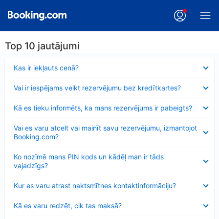
Top 10 jautājumi
Samazināts
Kas ir iekļauts cenā?
Samazināts
Vai ir iespējams veikt rezervējumu bez kredītkartes?
Samazināts
Kā es tieku informēts, ka mans rezervējums ir pabeigts?
Samazināts
Vai es varu atcelt vai mainīt savu rezervējumu, izmantojot
Booking.com?
Samazināts
Ko nozīmē mans PIN kods un kādēļ man ir tāds
vajadzīgs?
Samazināts
Kur es varu atrast naktsmītnes kontaktinformāciju?
Samazināts
Kā es varu redzēt, cik tas maksā?