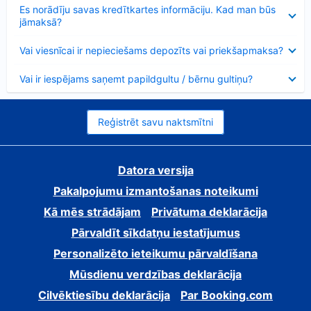
Samazināts
Es norādīju savas kredītkartes informāciju. Kad man būs
jāmaksā?
Samazināts
Vai viesnīcai ir nepieciešams depozīts vai priekšapmaksa?
Samazināts
Vai ir iespējams saņemt papildgultu / bērnu gultiņu?
Reģistrēt savu naktsmītni
Datora versija
Pakalpojumu izmantošanas noteikumi
Kā mēs strādājam
Privātuma deklarācija
Pārvaldīt sīkdatņu iestatījumus
Personalizēto ieteikumu pārvaldīšana
Mūsdienu verdzības deklarācija
Cilvēktiesību deklarācija
Par Booking.com