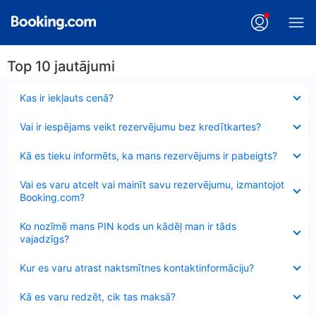
Top 10 jautājumi
Samazināts
Kas ir iekļauts cenā?
Samazināts
Vai ir iespējams veikt rezervējumu bez kredītkartes?
Samazināts
Kā es tieku informēts, ka mans rezervējums ir pabeigts?
Samazināts
Vai es varu atcelt vai mainīt savu rezervējumu, izmantojot
Booking.com?
Samazināts
Ko nozīmē mans PIN kods un kādēļ man ir tāds
vajadzīgs?
Samazināts
Kur es varu atrast naktsmītnes kontaktinformāciju?
Samazināts
Kā es varu redzēt, cik tas maksā?