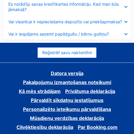
Samazināts
Es norādīju savas kredītkartes informāciju. Kad man būs
jāmaksā?
Samazināts
Vai viesnīcai ir nepieciešams depozīts vai priekšapmaksa?
Samazināts
Vai ir iespējams saņemt papildgultu / bērnu gultiņu?
Reģistrēt savu naktsmītni
Datora versija
Pakalpojumu izmantošanas noteikumi
Kā mēs strādājam
Privātuma deklarācija
Pārvaldīt sīkdatņu iestatījumus
Personalizēto ieteikumu pārvaldīšana
Mūsdienu verdzības deklarācija
Cilvēktiesību deklarācija
Par Booking.com