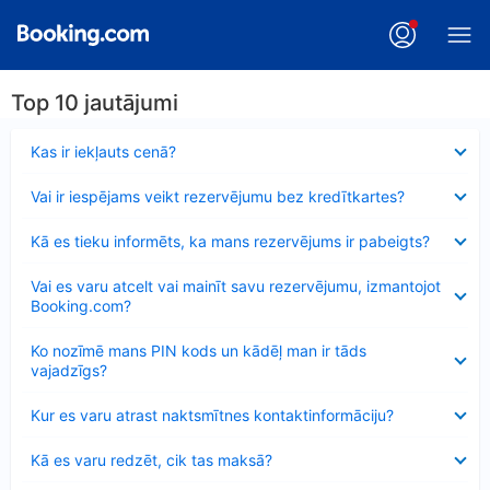
Top 10 jautājumi
Samazināts
Kas ir iekļauts cenā?
Samazināts
Vai ir iespējams veikt rezervējumu bez kredītkartes?
Samazināts
Kā es tieku informēts, ka mans rezervējums ir pabeigts?
Samazināts
Vai es varu atcelt vai mainīt savu rezervējumu, izmantojot
Booking.com?
Samazināts
Ko nozīmē mans PIN kods un kādēļ man ir tāds
vajadzīgs?
Samazināts
Kur es varu atrast naktsmītnes kontaktinformāciju?
Samazināts
Kā es varu redzēt, cik tas maksā?