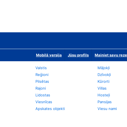
Mobilā versija
Jūsu profils
Mainiet savu reze
Valstis
Mājokļi
Reģioni
Dzīvokļi
Pilsētas
Kūrorti
Rajoni
Villas
Lidostas
Hosteļi
Viesnīcas
Pansijas
Apskates objekti
Viesu nami