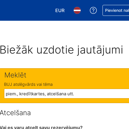
EUR
Saņemiet palīd
Pievienot na
Izvēlēties valūtu. Jūsu pašreizējā 
Izvēlēties valodu. Jūsu pa
Biežāk uzdotie jautājumi
Meklēt
BUJ atslēgvārds vai tēma
Atcelšana
Vai es varu atcelt savu rezervējumu?