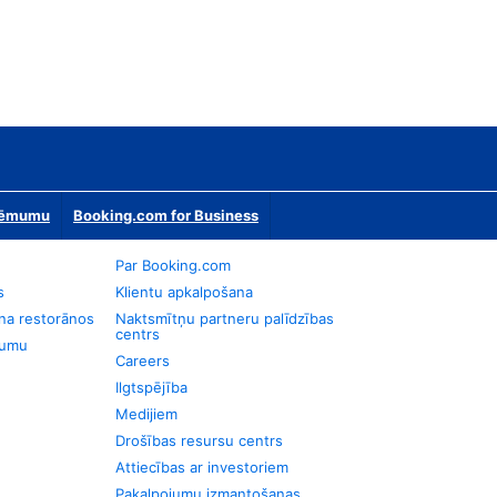
zņēmumu
Booking.com for Business
Par Booking.com
s
Klientu apkalpošana
na restorānos
Naktsmītņu partneru palīdzības
centrs
jumu
Careers
Ilgtspējība
Medijiem
Drošības resursu centrs
Attiecības ar investoriem
Pakalpojumu izmantošanas