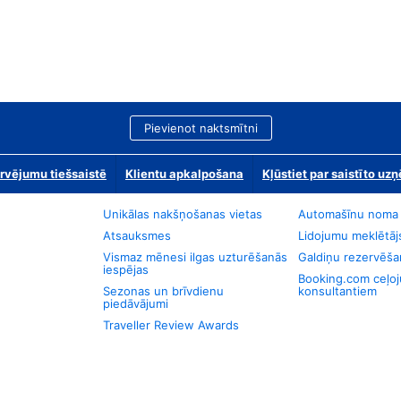
Pievienot naktsmītni
rvējumu tiešsaistē
Klientu apkalpošana
Kļūstiet par saistīto u
Unikālas nakšņošanas vietas
Automašīnu noma
Atsauksmes
Lidojumu meklētāj
Vismaz mēnesi ilgas uzturēšanās
Galdiņu rezervēša
iespējas
Booking.com ceļo
Sezonas un brīvdienu
konsultantiem
piedāvājumi
Traveller Review Awards