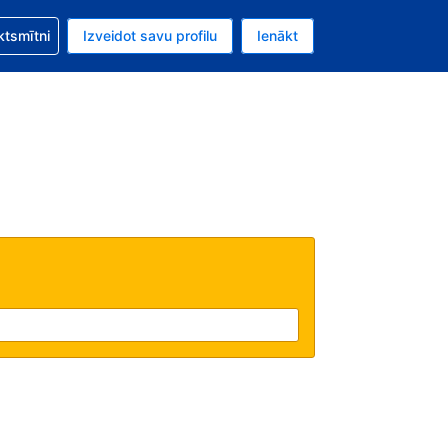
zību saistībā ar savu rezervējumu.
ktsmītni
Izveidot savu profilu
Ienākt
valūta ir Eiro.
šreizējā valoda ir Latviski.