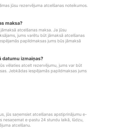
tāmas jūsu rezervējuma atcelšanas noteikumos.
nas maksa?
 jāmaksā atcelšanas maksa. Ja jūsu
aksājams, jums varētu būt jāmaksā atcelšanas
iespējamās papildmaksas jums būs jāmaksā
tā datumu izmaiņas?
 vēlaties atcelt rezervējumu, jums var būt
ksas. Jebkādas iespējamās papildmaksas jums
s, jūs saņemsiet atcelšanas apstiprinājumu e-
ūs nesaņemat e-pastu 24 stundu laikā, lūdzu,
vējuma atcelšanu.