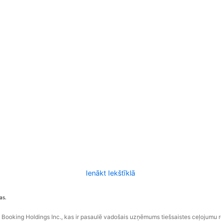
Ienākt Iekštīklā
as.
ooking Holdings Inc., kas ir pasaulē vadošais uzņēmums tiešsaistes ceļojumu 