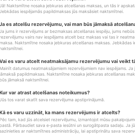
Jā! Naktsmītne nosaka jebkuras atcelšanas maksas, un tās ir apska
Jebkādas iespējamās papildmaksas jūs maksāsiet naktsmītnei.
Ja es atcelšu rezervējumu, vai man būs jāmaksā atcelša
Ja jums ir rezervējums ar bezmaksas atcelšanas iespēju, jums nebūs
rezervējumu vairs nav iespējams atcelt bez maksas vai tas ir neatm
maksa. Naktsmītne nosaka jebkuras atcelšanas maksas. Jebkādas 
naktsmītnei.
Vai es varu atcelt neatmaksājamu rezervējumu vai veikt 
Mainīt datumus neatmaksājamiem rezervējumiem nav iespējams. Ja jūs
jāmaksā papildmaksas. Naktsmītne nosaka jebkuras atcelšanas ma
būs jāmaksā naktsmītnei.
Kur var atrast atcelšanas noteikumus?
Jūs tos varat skatīt sava rezervējuma apstiprinājumā.
Kā es varu uzzināt, ka mans rezervējums ir atcelts?
Pēc tam, kad jūs atcelsiet rezervējumu, izmantojot mūsu pakalpojumu
pastā. Pārbaudiet sava e-pasta iesūtni un surogātpasta sadaļu. Ja j
sazinieties ar naktsmītnes administrāciju, lai apstiprinātu sava rezer