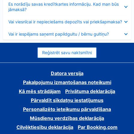
Samazināts
Es norādīju savas kredītkartes informāciju. Kad man būs
jāmaksā?
Samazināts
Vai viesnīcai ir nepieciešams depozīts vai priekšapmaksa?
Samazināts
Vai ir iespējams saņemt papildgultu / bērnu gultiņu?
Reģistrēt savu naktsmītni
Datora versija
Pakalpojumu izmantošanas noteikumi
Kā mēs strādājam
Privātuma deklarācija
Pārvaldīt sīkdatņu iestatījumus
Personalizēto ieteikumu pārvaldīšana
Mūsdienu verdzības deklarācija
Cilvēktiesību deklarācija
Par Booking.com