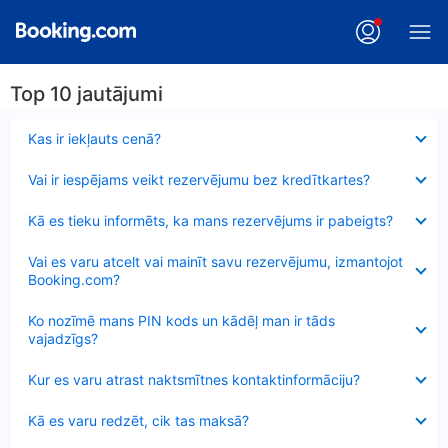
Top 10 jautājumi
Samazināts
Kas ir iekļauts cenā?
Samazināts
Vai ir iespējams veikt rezervējumu bez kredītkartes?
Samazināts
Kā es tieku informēts, ka mans rezervējums ir pabeigts?
Samazināts
Vai es varu atcelt vai mainīt savu rezervējumu, izmantojot
Booking.com?
Samazināts
Ko nozīmē mans PIN kods un kādēļ man ir tāds
vajadzīgs?
Samazināts
Kur es varu atrast naktsmītnes kontaktinformāciju?
Samazināts
Kā es varu redzēt, cik tas maksā?