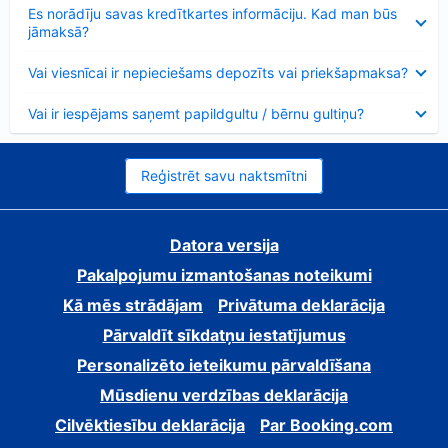
Samazināts
Es norādīju savas kredītkartes informāciju. Kad man būs
jāmaksā?
Samazināts
Vai viesnīcai ir nepieciešams depozīts vai priekšapmaksa?
Samazināts
Vai ir iespējams saņemt papildgultu / bērnu gultiņu?
Reģistrēt savu naktsmītni
Datora versija
Pakalpojumu izmantošanas noteikumi
Kā mēs strādājam
Privātuma deklarācija
Pārvaldīt sīkdatņu iestatījumus
Personalizēto ieteikumu pārvaldīšana
Mūsdienu verdzības deklarācija
Cilvēktiesību deklarācija
Par Booking.com