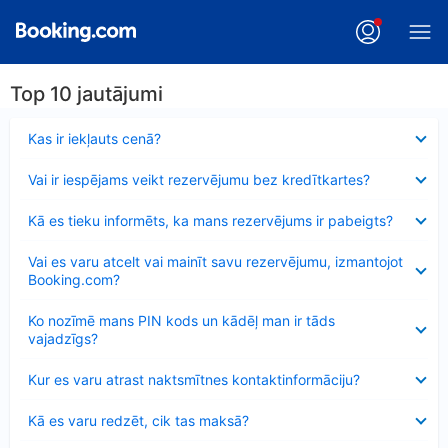
Top 10 jautājumi
Samazināts
Kas ir iekļauts cenā?
Samazināts
Vai ir iespējams veikt rezervējumu bez kredītkartes?
Samazināts
Kā es tieku informēts, ka mans rezervējums ir pabeigts?
Samazināts
Vai es varu atcelt vai mainīt savu rezervējumu, izmantojot
Booking.com?
Samazināts
Ko nozīmē mans PIN kods un kādēļ man ir tāds
vajadzīgs?
Samazināts
Kur es varu atrast naktsmītnes kontaktinformāciju?
Samazināts
Kā es varu redzēt, cik tas maksā?