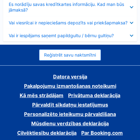
Samazināts
Es norādīju savas kredītkartes informāciju. Kad man būs
jāmaksā?
Samazināts
Vai viesnīcai ir nepieciešams depozīts vai priekšapmaksa?
Samazināts
Vai ir iespējams saņemt papildgultu / bērnu gultiņu?
Reģistrēt savu naktsmītni
Datora versija
Pakalpojumu izmantošanas noteikumi
Kā mēs strādājam
Privātuma deklarācija
Pārvaldīt sīkdatņu iestatījumus
Personalizēto ieteikumu pārvaldīšana
Mūsdienu verdzības deklarācija
Cilvēktiesību deklarācija
Par Booking.com