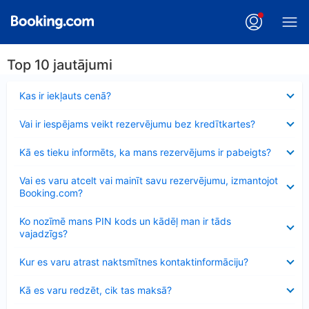
Top 10 jautājumi
Samazināts
Kas ir iekļauts cenā?
Samazināts
Vai ir iespējams veikt rezervējumu bez kredītkartes?
Samazināts
Kā es tieku informēts, ka mans rezervējums ir pabeigts?
Samazināts
Vai es varu atcelt vai mainīt savu rezervējumu, izmantojot
Booking.com?
Samazināts
Ko nozīmē mans PIN kods un kādēļ man ir tāds
vajadzīgs?
Samazināts
Kur es varu atrast naktsmītnes kontaktinformāciju?
Samazināts
Kā es varu redzēt, cik tas maksā?