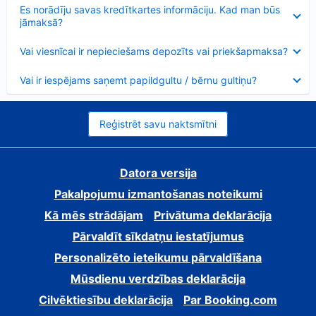
Samazināts
Es norādīju savas kredītkartes informāciju. Kad man būs
jāmaksā?
Samazināts
Vai viesnīcai ir nepieciešams depozīts vai priekšapmaksa?
Samazināts
Vai ir iespējams saņemt papildgultu / bērnu gultiņu?
Reģistrēt savu naktsmītni
Datora versija
Pakalpojumu izmantošanas noteikumi
Kā mēs strādājam
Privātuma deklarācija
Pārvaldīt sīkdatņu iestatījumus
Personalizēto ieteikumu pārvaldīšana
Mūsdienu verdzības deklarācija
Cilvēktiesību deklarācija
Par Booking.com