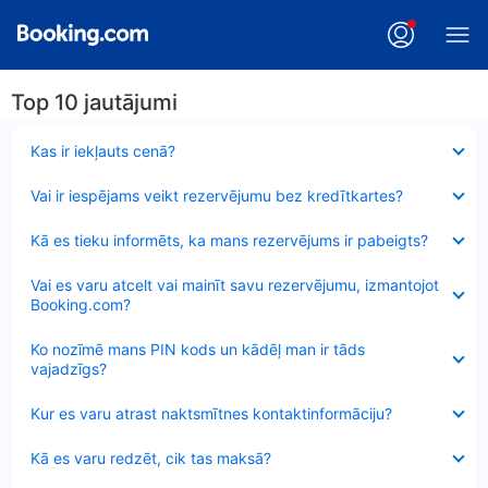
Top 10 jautājumi
Samazināts
Kas ir iekļauts cenā?
Samazināts
Vai ir iespējams veikt rezervējumu bez kredītkartes?
Samazināts
Kā es tieku informēts, ka mans rezervējums ir pabeigts?
Samazināts
Vai es varu atcelt vai mainīt savu rezervējumu, izmantojot
Booking.com?
Samazināts
Ko nozīmē mans PIN kods un kādēļ man ir tāds
vajadzīgs?
Samazināts
Kur es varu atrast naktsmītnes kontaktinformāciju?
Samazināts
Kā es varu redzēt, cik tas maksā?