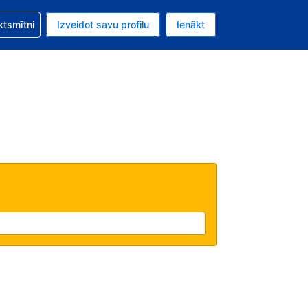
zību saistībā ar savu rezervējumu.
ktsmītni
Izveidot savu profilu
Ienākt
valūta ir ASV dolārs.
šreizējā valoda ir Latviski.