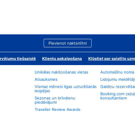
Pievienot naktsmītni
rvējumu tiešsaistē
Klientu apkalpošana
Kļūstiet par saistīto u
Unikālas nakšņošanas vietas
Automašīnu noma
Atsauksmes
Lidojumu meklētāj
Vismaz mēnesi ilgas uzturēšanās
Galdiņu rezervēša
iespējas
Booking.com ceļo
Sezonas un brīvdienu
konsultantiem
piedāvājumi
Traveller Review Awards