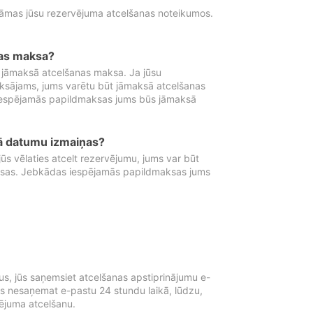
tāmas jūsu rezervējuma atcelšanas noteikumos.
nas maksa?
 jāmaksā atcelšanas maksa. Ja jūsu
aksājams, jums varētu būt jāmaksā atcelšanas
iespējamās papildmaksas jums būs jāmaksā
tā datumu izmaiņas?
 vēlaties atcelt rezervējumu, jums var būt
ksas. Jebkādas iespējamās papildmaksas jums
s, jūs saņemsiet atcelšanas apstiprinājumu e-
ūs nesaņemat e-pastu 24 stundu laikā, lūdzu,
vējuma atcelšanu.