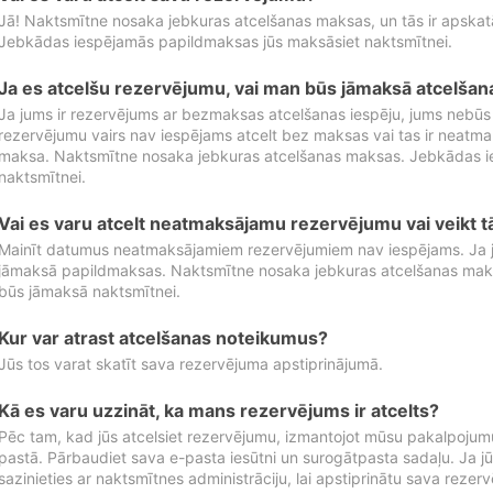
Jā! Naktsmītne nosaka jebkuras atcelšanas maksas, un tās ir apska
Jebkādas iespējamās papildmaksas jūs maksāsiet naktsmītnei.
Ja es atcelšu rezervējumu, vai man būs jāmaksā atcelša
Ja jums ir rezervējums ar bezmaksas atcelšanas iespēju, jums nebūs
rezervējumu vairs nav iespējams atcelt bez maksas vai tas ir neatm
maksa. Naktsmītne nosaka jebkuras atcelšanas maksas. Jebkādas 
naktsmītnei.
Vai es varu atcelt neatmaksājamu rezervējumu vai veikt 
Mainīt datumus neatmaksājamiem rezervējumiem nav iespējams. Ja jūs
jāmaksā papildmaksas. Naktsmītne nosaka jebkuras atcelšanas ma
būs jāmaksā naktsmītnei.
Kur var atrast atcelšanas noteikumus?
Jūs tos varat skatīt sava rezervējuma apstiprinājumā.
Kā es varu uzzināt, ka mans rezervējums ir atcelts?
Pēc tam, kad jūs atcelsiet rezervējumu, izmantojot mūsu pakalpojumu
pastā. Pārbaudiet sava e-pasta iesūtni un surogātpasta sadaļu. Ja j
sazinieties ar naktsmītnes administrāciju, lai apstiprinātu sava rezer