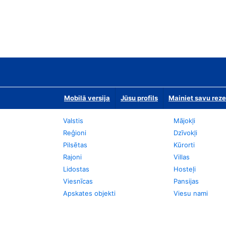
Mobilā versija
Jūsu profils
Mainiet savu reze
Valstis
Mājokļi
Reģioni
Dzīvokļi
Pilsētas
Kūrorti
Rajoni
Villas
Lidostas
Hosteļi
Viesnīcas
Pansijas
Apskates objekti
Viesu nami