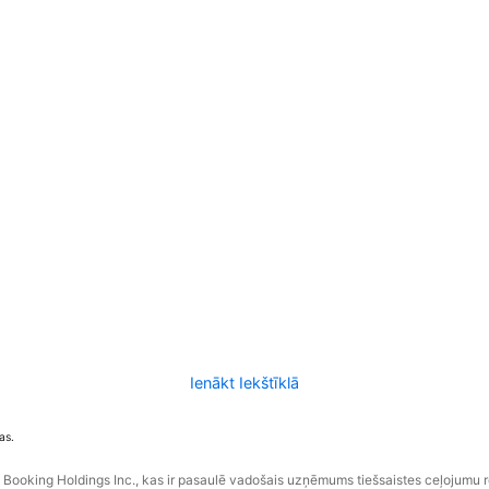
Ienākt Iekštīklā
as.
ooking Holdings Inc., kas ir pasaulē vadošais uzņēmums tiešsaistes ceļojumu 