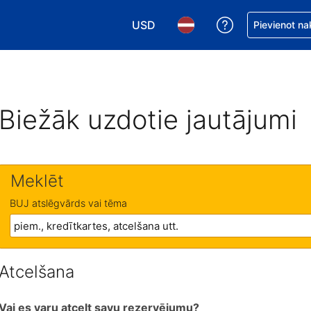
USD
Saņemiet palīd
Pievienot na
Izvēlēties valūtu. Jūsu pašreizējā 
Izvēlēties valodu. Jūsu pa
Biežāk uzdotie jautājumi
Meklēt
BUJ atslēgvārds vai tēma
Atcelšana
Vai es varu atcelt savu rezervējumu?