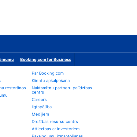
zņēmumu
Booking.com for Business
Par Booking.com
s
Klientu apkalpošana
na restorānos
Naktsmītņu partneru palīdzības
centrs
jumu
Careers
Ilgtspējība
Medijiem
Drošības resursu centrs
Attiecības ar investoriem
Pakalpojumu izmantošanas