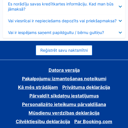
Samazināts
Es norādīju savas kredītkartes informāciju. Kad man būs
jāmaksā?
Samazināts
Vai viesnīcai ir nepieciešams depozīts vai priekšapmaksa?
Samazināts
Vai ir iespējams saņemt papildgultu / bērnu gultiņu?
Reģistrēt savu naktsmītni
Datora versija
Pakalpojumu izmantošanas noteikumi
Kā mēs strādājam
Privātuma deklarācija
Pārvaldīt sīkdatņu iestatījumus
Personalizēto ieteikumu pārvaldīšana
Mūsdienu verdzības deklarācija
Cilvēktiesību deklarācija
Par Booking.com