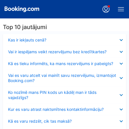
Top 10 jautājumi
Samazināts
Kas ir iekļauts cenā?
Samazināts
Vai ir iespējams veikt rezervējumu bez kredītkartes?
Samazināts
Kā es tieku informēts, ka mans rezervējums ir pabeigts?
Samazināts
Vai es varu atcelt vai mainīt savu rezervējumu, izmantojot
Booking.com?
Samazināts
Ko nozīmē mans PIN kods un kādēļ man ir tāds
vajadzīgs?
Samazināts
Kur es varu atrast naktsmītnes kontaktinformāciju?
Samazināts
Kā es varu redzēt, cik tas maksā?