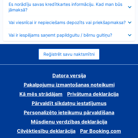
Samazināts
Es norādīju savas kredītkartes informāciju. Kad man būs
jāmaksā?
Samazināts
Vai viesnīcai ir nepieciešams depozīts vai priekšapmaksa?
Samazināts
Vai ir iespējams saņemt papildgultu / bērnu gultiņu?
Reģistrēt savu naktsmītni
Datora versija
Pakalpojumu izmantošanas noteikumi
Kā mēs strādājam
Privātuma deklarācija
Pārvaldīt sīkdatņu iestatījumus
Personalizēto ieteikumu pārvaldīšana
Mūsdienu verdzības deklarācija
Cilvēktiesību deklarācija
Par Booking.com