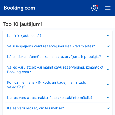
Top 10 jautājumi
Samazināts
Kas ir iekļauts cenā?
Samazināts
Vai ir iespējams veikt rezervējumu bez kredītkartes?
Samazināts
Kā es tieku informēts, ka mans rezervējums ir pabeigts?
Samazināts
Vai es varu atcelt vai mainīt savu rezervējumu, izmantojot
Booking.com?
Samazināts
Ko nozīmē mans PIN kods un kādēļ man ir tāds
vajadzīgs?
Samazināts
Kur es varu atrast naktsmītnes kontaktinformāciju?
Samazināts
Kā es varu redzēt, cik tas maksā?