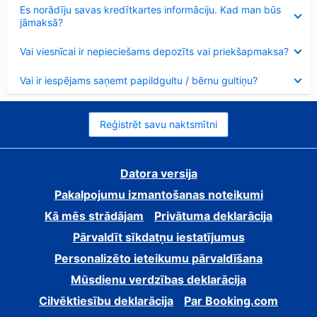
Samazināts
Es norādīju savas kredītkartes informāciju. Kad man būs
jāmaksā?
Samazināts
Vai viesnīcai ir nepieciešams depozīts vai priekšapmaksa?
Samazināts
Vai ir iespējams saņemt papildgultu / bērnu gultiņu?
Reģistrēt savu naktsmītni
Datora versija
Pakalpojumu izmantošanas noteikumi
Kā mēs strādājam
Privātuma deklarācija
Pārvaldīt sīkdatņu iestatījumus
Personalizēto ieteikumu pārvaldīšana
Mūsdienu verdzības deklarācija
Cilvēktiesību deklarācija
Par Booking.com