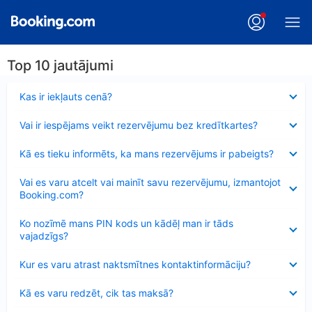
Top 10 jautājumi
Samazināts
Kas ir iekļauts cenā?
Samazināts
Vai ir iespējams veikt rezervējumu bez kredītkartes?
Samazināts
Kā es tieku informēts, ka mans rezervējums ir pabeigts?
Samazināts
Vai es varu atcelt vai mainīt savu rezervējumu, izmantojot
Booking.com?
Samazināts
Ko nozīmē mans PIN kods un kādēļ man ir tāds
vajadzīgs?
Samazināts
Kur es varu atrast naktsmītnes kontaktinformāciju?
Samazināts
Kā es varu redzēt, cik tas maksā?