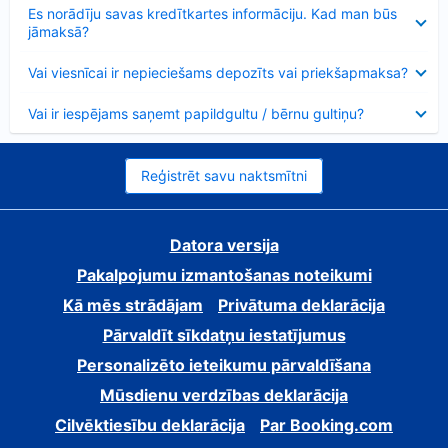
Samazināts
Es norādīju savas kredītkartes informāciju. Kad man būs
jāmaksā?
Samazināts
Vai viesnīcai ir nepieciešams depozīts vai priekšapmaksa?
Samazināts
Vai ir iespējams saņemt papildgultu / bērnu gultiņu?
Reģistrēt savu naktsmītni
Datora versija
Pakalpojumu izmantošanas noteikumi
Kā mēs strādājam
Privātuma deklarācija
Pārvaldīt sīkdatņu iestatījumus
Personalizēto ieteikumu pārvaldīšana
Mūsdienu verdzības deklarācija
Cilvēktiesību deklarācija
Par Booking.com