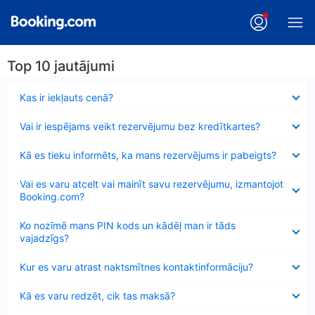
Top 10 jautājumi
Samazināts
Kas ir iekļauts cenā?
Samazināts
Vai ir iespējams veikt rezervējumu bez kredītkartes?
Samazināts
Kā es tieku informēts, ka mans rezervējums ir pabeigts?
Samazināts
Vai es varu atcelt vai mainīt savu rezervējumu, izmantojot
Booking.com?
Samazināts
Ko nozīmē mans PIN kods un kādēļ man ir tāds
vajadzīgs?
Samazināts
Kur es varu atrast naktsmītnes kontaktinformāciju?
Samazināts
Kā es varu redzēt, cik tas maksā?