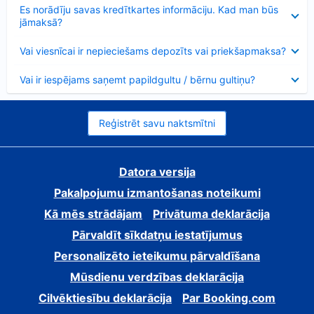
Samazināts
Es norādīju savas kredītkartes informāciju. Kad man būs
jāmaksā?
Samazināts
Vai viesnīcai ir nepieciešams depozīts vai priekšapmaksa?
Samazināts
Vai ir iespējams saņemt papildgultu / bērnu gultiņu?
Reģistrēt savu naktsmītni
Datora versija
Pakalpojumu izmantošanas noteikumi
Kā mēs strādājam
Privātuma deklarācija
Pārvaldīt sīkdatņu iestatījumus
Personalizēto ieteikumu pārvaldīšana
Mūsdienu verdzības deklarācija
Cilvēktiesību deklarācija
Par Booking.com