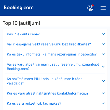
Top 10 jautājumi
Samazināts
Kas ir iekļauts cenā?
Samazināts
Vai ir iespējams veikt rezervējumu bez kredītkartes?
Samazināts
Kā es tieku informēts, ka mans rezervējums ir pabeigts?
Samazināts
Vai es varu atcelt vai mainīt savu rezervējumu, izmantojot
Booking.com?
Samazināts
Ko nozīmē mans PIN kods un kādēļ man ir tāds
vajadzīgs?
Samazināts
Kur es varu atrast naktsmītnes kontaktinformāciju?
Samazināts
Kā es varu redzēt, cik tas maksā?