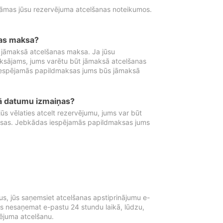
tāmas jūsu rezervējuma atcelšanas noteikumos.
nas maksa?
 jāmaksā atcelšanas maksa. Ja jūsu
aksājams, jums varētu būt jāmaksā atcelšanas
iespējamās papildmaksas jums būs jāmaksā
tā datumu izmaiņas?
 vēlaties atcelt rezervējumu, jums var būt
ksas. Jebkādas iespējamās papildmaksas jums
s, jūs saņemsiet atcelšanas apstiprinājumu e-
ūs nesaņemat e-pastu 24 stundu laikā, lūdzu,
vējuma atcelšanu.