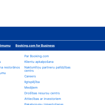
zņēmumu
Booking.com for Business
Par Booking.com
s
Klientu apkalpošana
na restorānos
Naktsmītņu partneru palīdzības
centrs
jumu
Careers
Ilgtspējība
Medijiem
Drošības resursu centrs
Attiecības ar investoriem
Pakalpojumu izmantošanas