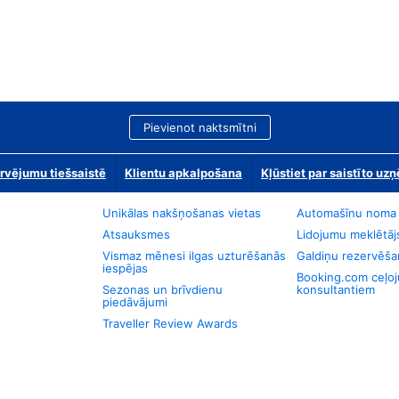
Pievienot naktsmītni
rvējumu tiešsaistē
Klientu apkalpošana
Kļūstiet par saistīto u
Unikālas nakšņošanas vietas
Automašīnu noma
Atsauksmes
Lidojumu meklētāj
Vismaz mēnesi ilgas uzturēšanās
Galdiņu rezervēša
iespējas
Booking.com ceļo
Sezonas un brīvdienu
konsultantiem
piedāvājumi
Traveller Review Awards