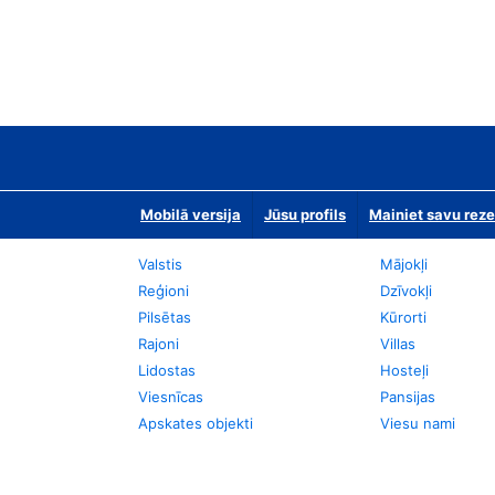
Mobilā versija
Jūsu profils
Mainiet savu reze
Valstis
Mājokļi
Reģioni
Dzīvokļi
Pilsētas
Kūrorti
Rajoni
Villas
Lidostas
Hosteļi
Viesnīcas
Pansijas
Apskates objekti
Viesu nami