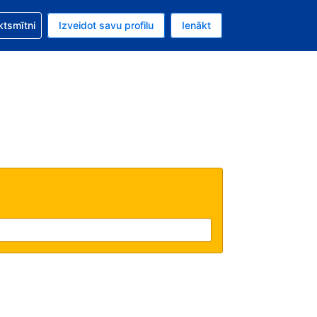
zību saistībā ar savu rezervējumu.
ktsmītni
Izveidot savu profilu
Ienākt
valūta ir ASV dolārs.
šreizējā valoda ir Latviski.