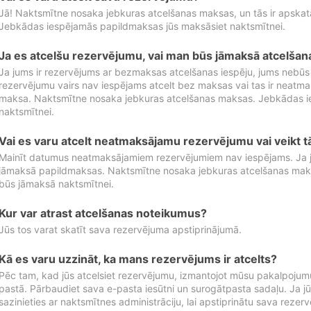
Jā! Naktsmītne nosaka jebkuras atcelšanas maksas, un tās ir apska
Jebkādas iespējamās papildmaksas jūs maksāsiet naktsmītnei.
Ja es atcelšu rezervējumu, vai man būs jāmaksā atcelša
Ja jums ir rezervējums ar bezmaksas atcelšanas iespēju, jums nebūs
rezervējumu vairs nav iespējams atcelt bez maksas vai tas ir neatm
maksa. Naktsmītne nosaka jebkuras atcelšanas maksas. Jebkādas 
naktsmītnei.
Vai es varu atcelt neatmaksājamu rezervējumu vai veikt 
Mainīt datumus neatmaksājamiem rezervējumiem nav iespējams. Ja jūs
jāmaksā papildmaksas. Naktsmītne nosaka jebkuras atcelšanas ma
būs jāmaksā naktsmītnei.
Kur var atrast atcelšanas noteikumus?
Jūs tos varat skatīt sava rezervējuma apstiprinājumā.
Kā es varu uzzināt, ka mans rezervējums ir atcelts?
Pēc tam, kad jūs atcelsiet rezervējumu, izmantojot mūsu pakalpojumu
pastā. Pārbaudiet sava e-pasta iesūtni un surogātpasta sadaļu. Ja j
sazinieties ar naktsmītnes administrāciju, lai apstiprinātu sava rezer