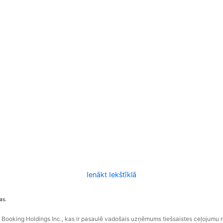
Ienākt Iekštīklā
as.
ooking Holdings Inc., kas ir pasaulē vadošais uzņēmums tiešsaistes ceļojumu 