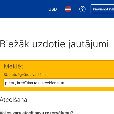
USD
Saņemiet palīd
Pievienot na
Izvēlēties valūtu. Jūsu pašreizējā 
Izvēlēties valodu. Jūsu pa
Biežāk uzdotie jautājumi
Meklēt
BUJ atslēgvārds vai tēma
Atcelšana
Vai es varu atcelt savu rezervējumu?