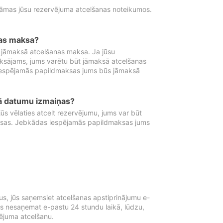
tāmas jūsu rezervējuma atcelšanas noteikumos.
nas maksa?
 jāmaksā atcelšanas maksa. Ja jūsu
aksājams, jums varētu būt jāmaksā atcelšanas
iespējamās papildmaksas jums būs jāmaksā
tā datumu izmaiņas?
 vēlaties atcelt rezervējumu, jums var būt
ksas. Jebkādas iespējamās papildmaksas jums
s, jūs saņemsiet atcelšanas apstiprinājumu e-
ūs nesaņemat e-pastu 24 stundu laikā, lūdzu,
vējuma atcelšanu.