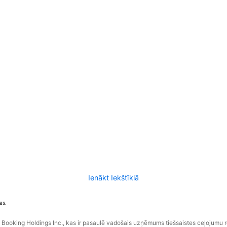
Ienākt Iekštīklā
as.
ooking Holdings Inc., kas ir pasaulē vadošais uzņēmums tiešsaistes ceļojumu 