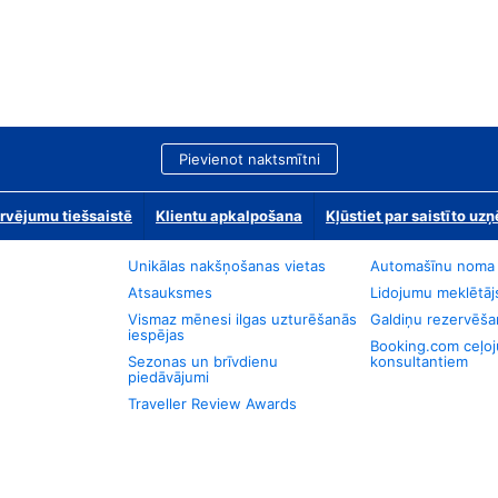
Pievienot naktsmītni
rvējumu tiešsaistē
Klientu apkalpošana
Kļūstiet par saistīto u
Unikālas nakšņošanas vietas
Automašīnu noma
Atsauksmes
Lidojumu meklētāj
Vismaz mēnesi ilgas uzturēšanās
Galdiņu rezervēša
iespējas
Booking.com ceļo
Sezonas un brīvdienu
konsultantiem
piedāvājumi
Traveller Review Awards