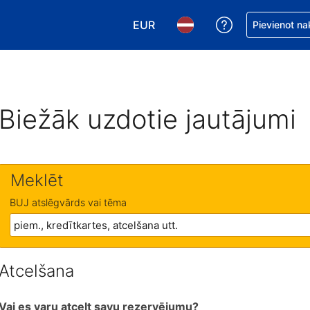
EUR
Saņemiet palīd
Pievienot na
Izvēlēties valūtu. Jūsu pašreizējā 
Izvēlēties valodu. Jūsu pa
Biežāk uzdotie jautājumi
Meklēt
BUJ atslēgvārds vai tēma
Atcelšana
Vai es varu atcelt savu rezervējumu?