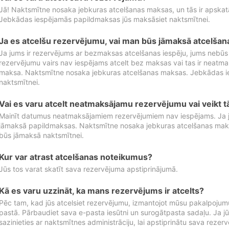
Jā! Naktsmītne nosaka jebkuras atcelšanas maksas, un tās ir apska
Jebkādas iespējamās papildmaksas jūs maksāsiet naktsmītnei.
Ja es atcelšu rezervējumu, vai man būs jāmaksā atcelša
Ja jums ir rezervējums ar bezmaksas atcelšanas iespēju, jums nebūs
rezervējumu vairs nav iespējams atcelt bez maksas vai tas ir neatm
maksa. Naktsmītne nosaka jebkuras atcelšanas maksas. Jebkādas 
naktsmītnei.
Vai es varu atcelt neatmaksājamu rezervējumu vai veikt 
Mainīt datumus neatmaksājamiem rezervējumiem nav iespējams. Ja jūs
jāmaksā papildmaksas. Naktsmītne nosaka jebkuras atcelšanas ma
būs jāmaksā naktsmītnei.
Kur var atrast atcelšanas noteikumus?
Jūs tos varat skatīt sava rezervējuma apstiprinājumā.
Kā es varu uzzināt, ka mans rezervējums ir atcelts?
Pēc tam, kad jūs atcelsiet rezervējumu, izmantojot mūsu pakalpojumu
pastā. Pārbaudiet sava e-pasta iesūtni un surogātpasta sadaļu. Ja j
sazinieties ar naktsmītnes administrāciju, lai apstiprinātu sava rezer