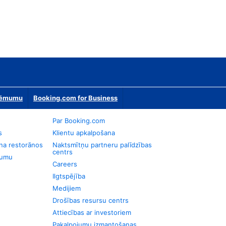
zņēmumu
Booking.com for Business
Par Booking.com
s
Klientu apkalpošana
na restorānos
Naktsmītņu partneru palīdzības
centrs
jumu
Careers
Ilgtspējība
Medijiem
Drošības resursu centrs
Attiecības ar investoriem
Pakalpojumu izmantošanas