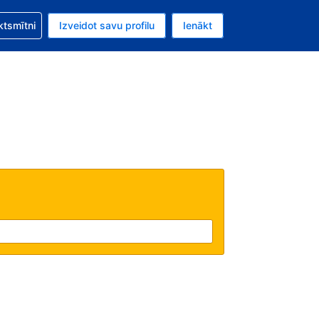
zību saistībā ar savu rezervējumu.
ktsmītni
Izveidot savu profilu
Ienākt
valūta ir Eiro.
šreizējā valoda ir Latviski.