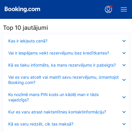
Top 10 jautājumi
Samazināts
Kas ir iekļauts cenā?
Samazināts
Vai ir iespējams veikt rezervējumu bez kredītkartes?
Samazināts
Kā es tieku informēts, ka mans rezervējums ir pabeigts?
Samazināts
Vai es varu atcelt vai mainīt savu rezervējumu, izmantojot
Booking.com?
Samazināts
Ko nozīmē mans PIN kods un kādēļ man ir tāds
vajadzīgs?
Samazināts
Kur es varu atrast naktsmītnes kontaktinformāciju?
Samazināts
Kā es varu redzēt, cik tas maksā?