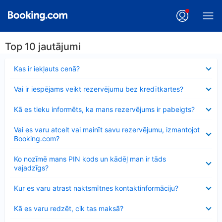
Top 10 jautājumi
Samazināts
Kas ir iekļauts cenā?
Samazināts
Vai ir iespējams veikt rezervējumu bez kredītkartes?
Samazināts
Kā es tieku informēts, ka mans rezervējums ir pabeigts?
Samazināts
Vai es varu atcelt vai mainīt savu rezervējumu, izmantojot
Booking.com?
Samazināts
Ko nozīmē mans PIN kods un kādēļ man ir tāds
vajadzīgs?
Samazināts
Kur es varu atrast naktsmītnes kontaktinformāciju?
Samazināts
Kā es varu redzēt, cik tas maksā?