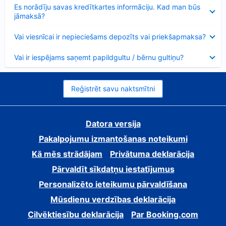
Samazināts
Es norādīju savas kredītkartes informāciju. Kad man būs
jāmaksā?
Samazināts
Vai viesnīcai ir nepieciešams depozīts vai priekšapmaksa?
Samazināts
Vai ir iespējams saņemt papildgultu / bērnu gultiņu?
Reģistrēt savu naktsmītni
Datora versija
Pakalpojumu izmantošanas noteikumi
Kā mēs strādājam
Privātuma deklarācija
Pārvaldīt sīkdatņu iestatījumus
Personalizēto ieteikumu pārvaldīšana
Mūsdienu verdzības deklarācija
Cilvēktiesību deklarācija
Par Booking.com