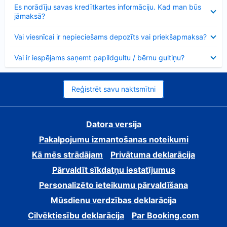
Samazināts
Es norādīju savas kredītkartes informāciju. Kad man būs
jāmaksā?
Samazināts
Vai viesnīcai ir nepieciešams depozīts vai priekšapmaksa?
Samazināts
Vai ir iespējams saņemt papildgultu / bērnu gultiņu?
Reģistrēt savu naktsmītni
Datora versija
Pakalpojumu izmantošanas noteikumi
Kā mēs strādājam
Privātuma deklarācija
Pārvaldīt sīkdatņu iestatījumus
Personalizēto ieteikumu pārvaldīšana
Mūsdienu verdzības deklarācija
Cilvēktiesību deklarācija
Par Booking.com