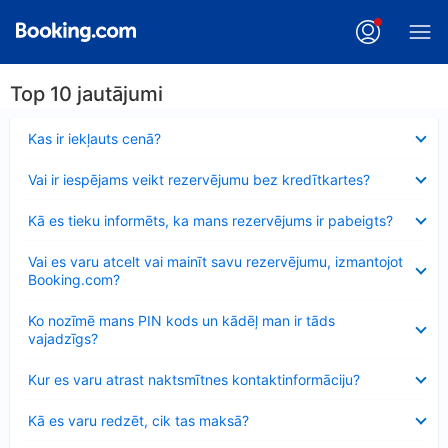
Top 10 jautājumi
Samazināts
Kas ir iekļauts cenā?
Samazināts
Vai ir iespējams veikt rezervējumu bez kredītkartes?
Samazināts
Kā es tieku informēts, ka mans rezervējums ir pabeigts?
Samazināts
Vai es varu atcelt vai mainīt savu rezervējumu, izmantojot
Booking.com?
Samazināts
Ko nozīmē mans PIN kods un kādēļ man ir tāds
vajadzīgs?
Samazināts
Kur es varu atrast naktsmītnes kontaktinformāciju?
Samazināts
Kā es varu redzēt, cik tas maksā?