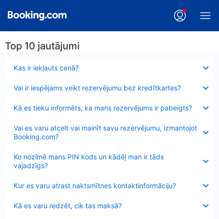
Top 10 jautājumi
Samazināts
Kas ir iekļauts cenā?
Samazināts
Vai ir iespējams veikt rezervējumu bez kredītkartes?
Samazināts
Kā es tieku informēts, ka mans rezervējums ir pabeigts?
Samazināts
Vai es varu atcelt vai mainīt savu rezervējumu, izmantojot
Booking.com?
Samazināts
Ko nozīmē mans PIN kods un kādēļ man ir tāds
vajadzīgs?
Samazināts
Kur es varu atrast naktsmītnes kontaktinformāciju?
Samazināts
Kā es varu redzēt, cik tas maksā?