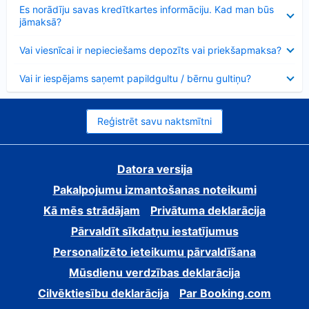
Samazināts
Es norādīju savas kredītkartes informāciju. Kad man būs
jāmaksā?
Samazināts
Vai viesnīcai ir nepieciešams depozīts vai priekšapmaksa?
Samazināts
Vai ir iespējams saņemt papildgultu / bērnu gultiņu?
Reģistrēt savu naktsmītni
Datora versija
Pakalpojumu izmantošanas noteikumi
Kā mēs strādājam
Privātuma deklarācija
Pārvaldīt sīkdatņu iestatījumus
Personalizēto ieteikumu pārvaldīšana
Mūsdienu verdzības deklarācija
Cilvēktiesību deklarācija
Par Booking.com