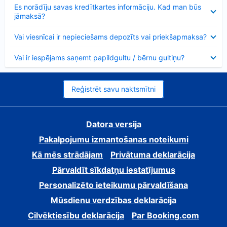
Samazināts
Es norādīju savas kredītkartes informāciju. Kad man būs
jāmaksā?
Samazināts
Vai viesnīcai ir nepieciešams depozīts vai priekšapmaksa?
Samazināts
Vai ir iespējams saņemt papildgultu / bērnu gultiņu?
Reģistrēt savu naktsmītni
Datora versija
Pakalpojumu izmantošanas noteikumi
Kā mēs strādājam
Privātuma deklarācija
Pārvaldīt sīkdatņu iestatījumus
Personalizēto ieteikumu pārvaldīšana
Mūsdienu verdzības deklarācija
Cilvēktiesību deklarācija
Par Booking.com