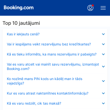
Top 10 jautājumi
Samazināts
Kas ir iekļauts cenā?
Samazināts
Vai ir iespējams veikt rezervējumu bez kredītkartes?
Samazināts
Kā es tieku informēts, ka mans rezervējums ir pabeigts?
Samazināts
Vai es varu atcelt vai mainīt savu rezervējumu, izmantojot
Booking.com?
Samazināts
Ko nozīmē mans PIN kods un kādēļ man ir tāds
vajadzīgs?
Samazināts
Kur es varu atrast naktsmītnes kontaktinformāciju?
Samazināts
Kā es varu redzēt, cik tas maksā?