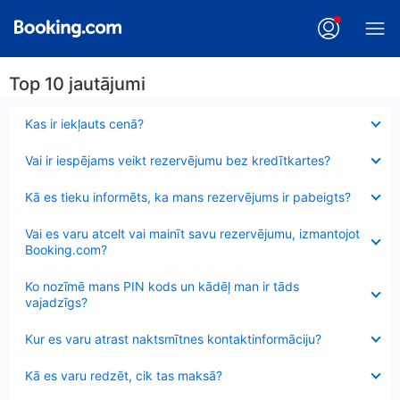
Top 10 jautājumi
Samazināts
Kas ir iekļauts cenā?
Samazināts
Vai ir iespējams veikt rezervējumu bez kredītkartes?
Samazināts
Kā es tieku informēts, ka mans rezervējums ir pabeigts?
Samazināts
Vai es varu atcelt vai mainīt savu rezervējumu, izmantojot
Booking.com?
Samazināts
Ko nozīmē mans PIN kods un kādēļ man ir tāds
vajadzīgs?
Samazināts
Kur es varu atrast naktsmītnes kontaktinformāciju?
Samazināts
Kā es varu redzēt, cik tas maksā?