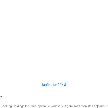
Ienākt Iekštīklā
as.
ooking Holdings Inc., kas ir pasaulē vadošais uzņēmums tiešsaistes ceļojumu 