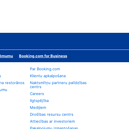
zņēmumu
Booking.com for Business
Par Booking.com
s
Klientu apkalpošana
na restorānos
Naktsmītņu partneru palīdzības
centrs
jumu
Careers
Ilgtspējība
Medijiem
Drošības resursu centrs
Attiecības ar investoriem
Pakalpojumu izmantošanas