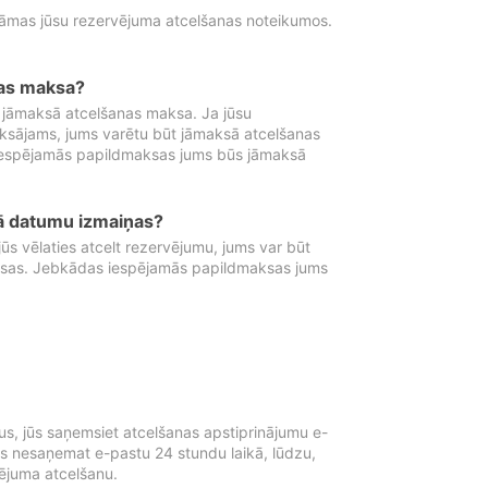
tāmas jūsu rezervējuma atcelšanas noteikumos.
nas maksa?
 jāmaksā atcelšanas maksa. Ja jūsu
aksājams, jums varētu būt jāmaksā atcelšanas
iespējamās papildmaksas jums būs jāmaksā
tā datumu izmaiņas?
 vēlaties atcelt rezervējumu, jums var būt
ksas. Jebkādas iespējamās papildmaksas jums
s, jūs saņemsiet atcelšanas apstiprinājumu e-
ūs nesaņemat e-pastu 24 stundu laikā, lūdzu,
vējuma atcelšanu.