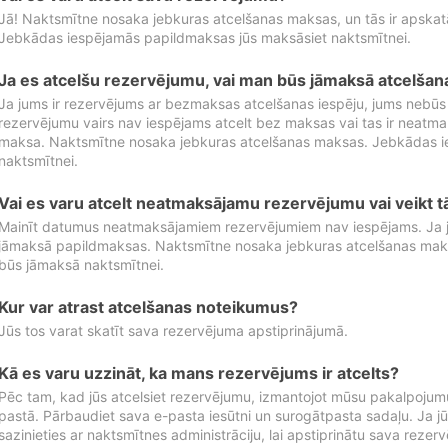
Jā! Naktsmītne nosaka jebkuras atcelšanas maksas, un tās ir apska
Jebkādas iespējamās papildmaksas jūs maksāsiet naktsmītnei.
Ja es atcelšu rezervējumu, vai man būs jāmaksā atcelša
Ja jums ir rezervējums ar bezmaksas atcelšanas iespēju, jums nebūs
rezervējumu vairs nav iespējams atcelt bez maksas vai tas ir neatm
maksa. Naktsmītne nosaka jebkuras atcelšanas maksas. Jebkādas 
naktsmītnei.
Vai es varu atcelt neatmaksājamu rezervējumu vai veikt 
Mainīt datumus neatmaksājamiem rezervējumiem nav iespējams. Ja jūs
jāmaksā papildmaksas. Naktsmītne nosaka jebkuras atcelšanas ma
būs jāmaksā naktsmītnei.
Kur var atrast atcelšanas noteikumus?
Jūs tos varat skatīt sava rezervējuma apstiprinājumā.
Kā es varu uzzināt, ka mans rezervējums ir atcelts?
Pēc tam, kad jūs atcelsiet rezervējumu, izmantojot mūsu pakalpojumu
pastā. Pārbaudiet sava e-pasta iesūtni un surogātpasta sadaļu. Ja j
sazinieties ar naktsmītnes administrāciju, lai apstiprinātu sava rezer