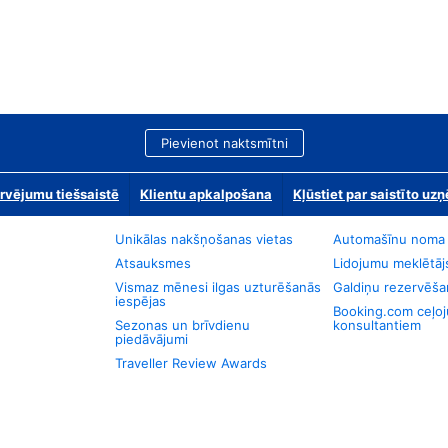
Pievienot naktsmītni
rvējumu tiešsaistē
Klientu apkalpošana
Kļūstiet par saistīto u
Unikālas nakšņošanas vietas
Automašīnu noma
Atsauksmes
Lidojumu meklētāj
Vismaz mēnesi ilgas uzturēšanās
Galdiņu rezervēša
iespējas
Booking.com ceļo
Sezonas un brīvdienu
konsultantiem
piedāvājumi
Traveller Review Awards