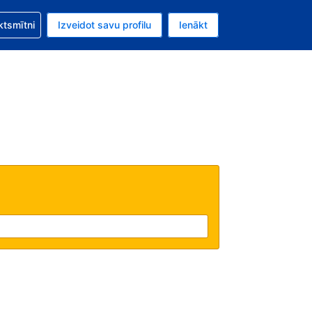
zību saistībā ar savu rezervējumu.
ktsmītni
Izveidot savu profilu
Ienākt
valūta ir ASV dolārs.
šreizējā valoda ir Latviski.