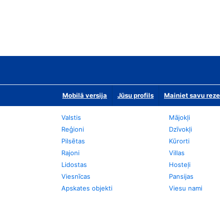
Mobilā versija
Jūsu profils
Mainiet savu reze
Valstis
Mājokļi
Reģioni
Dzīvokļi
Pilsētas
Kūrorti
Rajoni
Villas
Lidostas
Hosteļi
Viesnīcas
Pansijas
Apskates objekti
Viesu nami