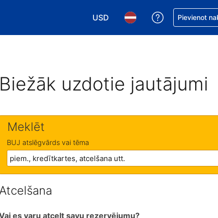
USD
Saņemiet palīd
Pievienot na
Izvēlēties valūtu. Jūsu pašreizējā 
Izvēlēties valodu. Jūsu pa
Biežāk uzdotie jautājumi
Meklēt
BUJ atslēgvārds vai tēma
Atcelšana
Vai es varu atcelt savu rezervējumu?