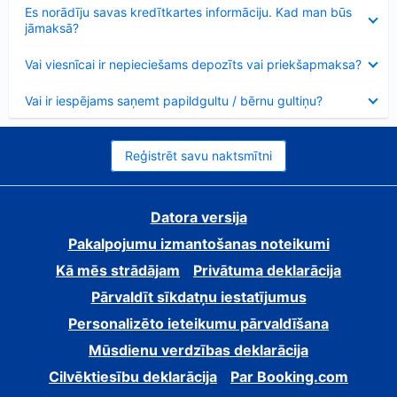
Samazināts
Es norādīju savas kredītkartes informāciju. Kad man būs
jāmaksā?
Samazināts
Vai viesnīcai ir nepieciešams depozīts vai priekšapmaksa?
Samazināts
Vai ir iespējams saņemt papildgultu / bērnu gultiņu?
Reģistrēt savu naktsmītni
Datora versija
Pakalpojumu izmantošanas noteikumi
Kā mēs strādājam
Privātuma deklarācija
Pārvaldīt sīkdatņu iestatījumus
Personalizēto ieteikumu pārvaldīšana
Mūsdienu verdzības deklarācija
Cilvēktiesību deklarācija
Par Booking.com