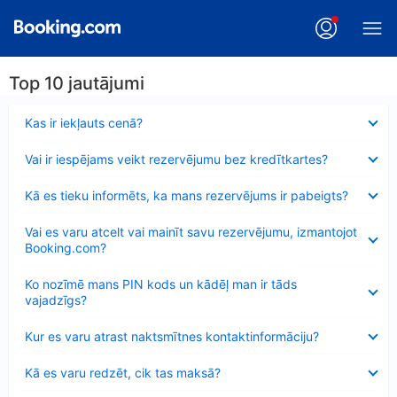
Top 10 jautājumi
Samazināts
Kas ir iekļauts cenā?
Samazināts
Vai ir iespējams veikt rezervējumu bez kredītkartes?
Samazināts
Kā es tieku informēts, ka mans rezervējums ir pabeigts?
Samazināts
Vai es varu atcelt vai mainīt savu rezervējumu, izmantojot
Booking.com?
Samazināts
Ko nozīmē mans PIN kods un kādēļ man ir tāds
vajadzīgs?
Samazināts
Kur es varu atrast naktsmītnes kontaktinformāciju?
Samazināts
Kā es varu redzēt, cik tas maksā?