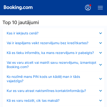
Top 10 jautājumi
Samazināts
Kas ir iekļauts cenā?
Samazināts
Vai ir iespējams veikt rezervējumu bez kredītkartes?
Samazināts
Kā es tieku informēts, ka mans rezervējums ir pabeigts?
Samazināts
Vai es varu atcelt vai mainīt savu rezervējumu, izmantojot
Booking.com?
Samazināts
Ko nozīmē mans PIN kods un kādēļ man ir tāds
vajadzīgs?
Samazināts
Kur es varu atrast naktsmītnes kontaktinformāciju?
Samazināts
Kā es varu redzēt, cik tas maksā?