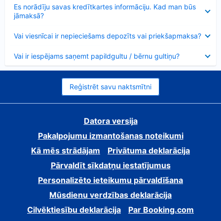
Samazināts
Es norādīju savas kredītkartes informāciju. Kad man būs
jāmaksā?
Samazināts
Vai viesnīcai ir nepieciešams depozīts vai priekšapmaksa?
Samazināts
Vai ir iespējams saņemt papildgultu / bērnu gultiņu?
Reģistrēt savu naktsmītni
Datora versija
Pakalpojumu izmantošanas noteikumi
Kā mēs strādājam
Privātuma deklarācija
Pārvaldīt sīkdatņu iestatījumus
Personalizēto ieteikumu pārvaldīšana
Mūsdienu verdzības deklarācija
Cilvēktiesību deklarācija
Par Booking.com