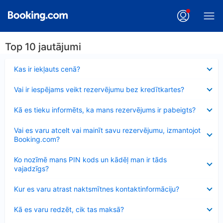
Top 10 jautājumi
Samazināts
Kas ir iekļauts cenā?
Samazināts
Vai ir iespējams veikt rezervējumu bez kredītkartes?
Samazināts
Kā es tieku informēts, ka mans rezervējums ir pabeigts?
Samazināts
Vai es varu atcelt vai mainīt savu rezervējumu, izmantojot
Booking.com?
Samazināts
Ko nozīmē mans PIN kods un kādēļ man ir tāds
vajadzīgs?
Samazināts
Kur es varu atrast naktsmītnes kontaktinformāciju?
Samazināts
Kā es varu redzēt, cik tas maksā?