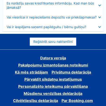
Samazināts
Es norādīju savas kredītkartes informāciju. Kad man būs
jāmaksā?
Samazināts
Vai viesnīcai ir nepieciešams depozīts vai priekšapmaksa?
Samazināts
Vai ir iespējams saņemt papildgultu / bērnu gultiņu?
Reģistrēt savu naktsmītni
Datora versija
Pakalpojumu izmantošanas noteikumi
Kā mēs strādājam
Privātuma deklarācija
Pārvaldīt sīkdatņu iestatījumus
Personalizēto ieteikumu pārvaldīšana
Mūsdienu verdzības deklarācija
Cilvēktiesību deklarācija
Par Booking.com