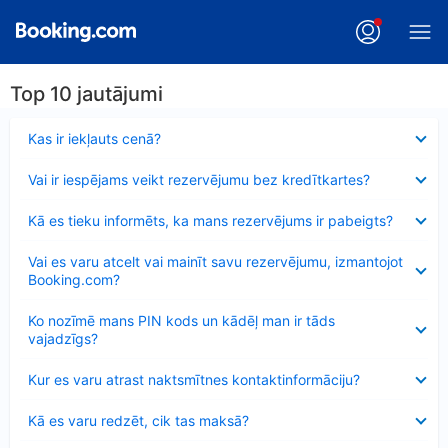
Top 10 jautājumi
Samazināts
Kas ir iekļauts cenā?
Samazināts
Vai ir iespējams veikt rezervējumu bez kredītkartes?
Samazināts
Kā es tieku informēts, ka mans rezervējums ir pabeigts?
Samazināts
Vai es varu atcelt vai mainīt savu rezervējumu, izmantojot
Booking.com?
Samazināts
Ko nozīmē mans PIN kods un kādēļ man ir tāds
vajadzīgs?
Samazināts
Kur es varu atrast naktsmītnes kontaktinformāciju?
Samazināts
Kā es varu redzēt, cik tas maksā?