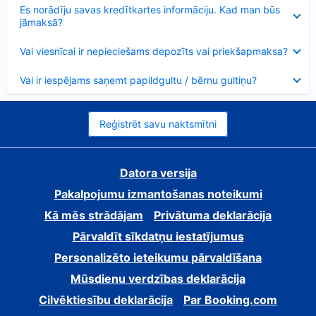
Samazināts
Es norādīju savas kredītkartes informāciju. Kad man būs
jāmaksā?
Samazināts
Vai viesnīcai ir nepieciešams depozīts vai priekšapmaksa?
Samazināts
Vai ir iespējams saņemt papildgultu / bērnu gultiņu?
Reģistrēt savu naktsmītni
Datora versija
Pakalpojumu izmantošanas noteikumi
Kā mēs strādājam
Privātuma deklarācija
Pārvaldīt sīkdatņu iestatījumus
Personalizēto ieteikumu pārvaldīšana
Mūsdienu verdzības deklarācija
Cilvēktiesību deklarācija
Par Booking.com