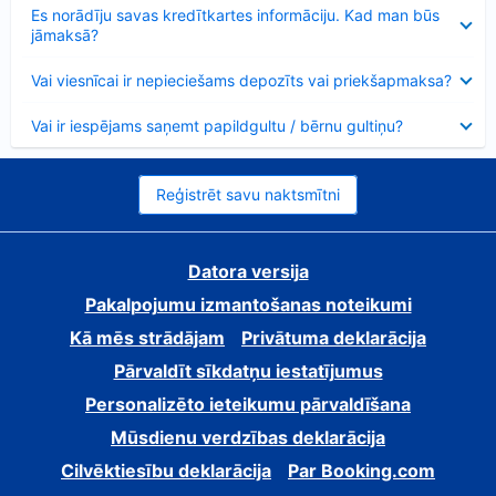
Samazināts
Es norādīju savas kredītkartes informāciju. Kad man būs
jāmaksā?
Samazināts
Vai viesnīcai ir nepieciešams depozīts vai priekšapmaksa?
Samazināts
Vai ir iespējams saņemt papildgultu / bērnu gultiņu?
Reģistrēt savu naktsmītni
Datora versija
Pakalpojumu izmantošanas noteikumi
Kā mēs strādājam
Privātuma deklarācija
Pārvaldīt sīkdatņu iestatījumus
Personalizēto ieteikumu pārvaldīšana
Mūsdienu verdzības deklarācija
Cilvēktiesību deklarācija
Par Booking.com