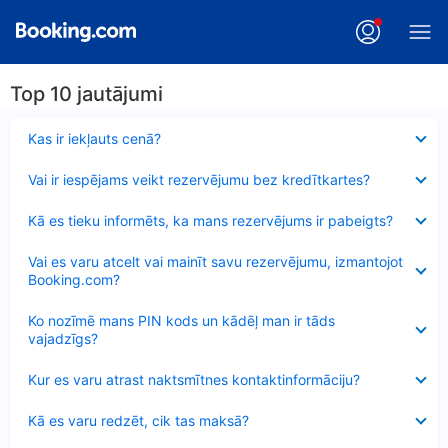
Top 10 jautājumi
Samazināts
Kas ir iekļauts cenā?
Samazināts
Vai ir iespējams veikt rezervējumu bez kredītkartes?
Samazināts
Kā es tieku informēts, ka mans rezervējums ir pabeigts?
Samazināts
Vai es varu atcelt vai mainīt savu rezervējumu, izmantojot
Booking.com?
Samazināts
Ko nozīmē mans PIN kods un kādēļ man ir tāds
vajadzīgs?
Samazināts
Kur es varu atrast naktsmītnes kontaktinformāciju?
Samazināts
Kā es varu redzēt, cik tas maksā?