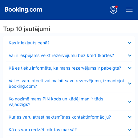
Top 10 jautājumi
Samazināts
Kas ir iekļauts cenā?
Samazināts
Vai ir iespējams veikt rezervējumu bez kredītkartes?
Samazināts
Kā es tieku informēts, ka mans rezervējums ir pabeigts?
Samazināts
Vai es varu atcelt vai mainīt savu rezervējumu, izmantojot
Booking.com?
Samazināts
Ko nozīmē mans PIN kods un kādēļ man ir tāds
vajadzīgs?
Samazināts
Kur es varu atrast naktsmītnes kontaktinformāciju?
Samazināts
Kā es varu redzēt, cik tas maksā?