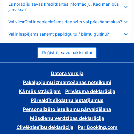
Samazināts
Es norādīju savas kredītkartes informāciju. Kad man būs
jāmaksā?
Samazināts
Vai viesnīcai ir nepieciešams depozīts vai priekšapmaksa?
Samazināts
Vai ir iespējams saņemt papildgultu / bērnu gultiņu?
Reģistrēt savu naktsmītni
Datora versija
Pakalpojumu izmantošanas noteikumi
Kā mēs strādājam
Privātuma deklarācija
Pārvaldīt sīkdatņu iestatījumus
Personalizēto ieteikumu pārvaldīšana
Mūsdienu verdzības deklarācija
Cilvēktiesību deklarācija
Par Booking.com