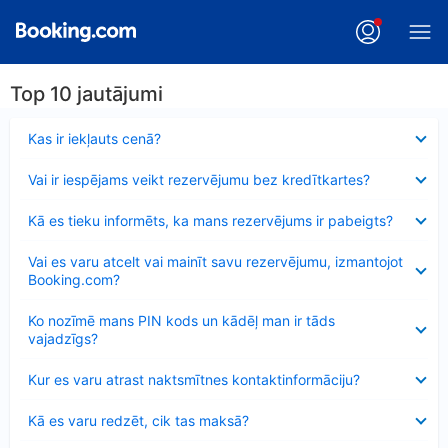
Top 10 jautājumi
Samazināts
Kas ir iekļauts cenā?
Samazināts
Vai ir iespējams veikt rezervējumu bez kredītkartes?
Samazināts
Kā es tieku informēts, ka mans rezervējums ir pabeigts?
Samazināts
Vai es varu atcelt vai mainīt savu rezervējumu, izmantojot
Booking.com?
Samazināts
Ko nozīmē mans PIN kods un kādēļ man ir tāds
vajadzīgs?
Samazināts
Kur es varu atrast naktsmītnes kontaktinformāciju?
Samazināts
Kā es varu redzēt, cik tas maksā?