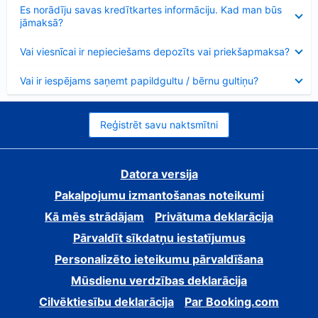
Samazināts
Es norādīju savas kredītkartes informāciju. Kad man būs
jāmaksā?
Samazināts
Vai viesnīcai ir nepieciešams depozīts vai priekšapmaksa?
Samazināts
Vai ir iespējams saņemt papildgultu / bērnu gultiņu?
Reģistrēt savu naktsmītni
Datora versija
Pakalpojumu izmantošanas noteikumi
Kā mēs strādājam
Privātuma deklarācija
Pārvaldīt sīkdatņu iestatījumus
Personalizēto ieteikumu pārvaldīšana
Mūsdienu verdzības deklarācija
Cilvēktiesību deklarācija
Par Booking.com