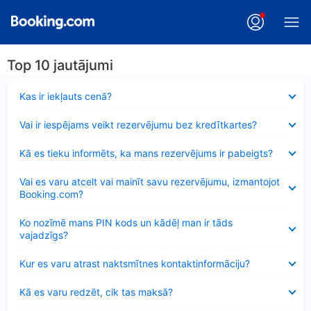
Top 10 jautājumi
Samazināts
Kas ir iekļauts cenā?
Samazināts
Vai ir iespējams veikt rezervējumu bez kredītkartes?
Samazināts
Kā es tieku informēts, ka mans rezervējums ir pabeigts?
Samazināts
Vai es varu atcelt vai mainīt savu rezervējumu, izmantojot
Booking.com?
Samazināts
Ko nozīmē mans PIN kods un kādēļ man ir tāds
vajadzīgs?
Samazināts
Kur es varu atrast naktsmītnes kontaktinformāciju?
Samazināts
Kā es varu redzēt, cik tas maksā?