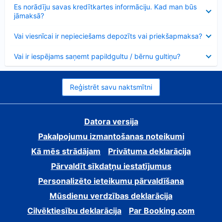
Samazināts
Es norādīju savas kredītkartes informāciju. Kad man būs
jāmaksā?
Samazināts
Vai viesnīcai ir nepieciešams depozīts vai priekšapmaksa?
Samazināts
Vai ir iespējams saņemt papildgultu / bērnu gultiņu?
Reģistrēt savu naktsmītni
Datora versija
Pakalpojumu izmantošanas noteikumi
Kā mēs strādājam
Privātuma deklarācija
Pārvaldīt sīkdatņu iestatījumus
Personalizēto ieteikumu pārvaldīšana
Mūsdienu verdzības deklarācija
Cilvēktiesību deklarācija
Par Booking.com