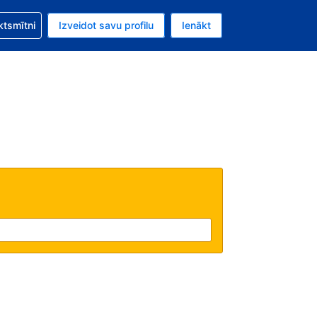
zību saistībā ar savu rezervējumu.
ktsmītni
Izveidot savu profilu
Ienākt
valūta ir ASV dolārs.
šreizējā valoda ir Latviski.