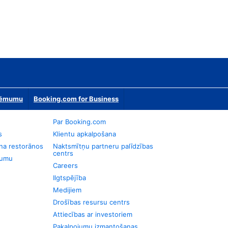
zņēmumu
Booking.com for Business
Par Booking.com
s
Klientu apkalpošana
na restorānos
Naktsmītņu partneru palīdzības
centrs
jumu
Careers
Ilgtspējība
Medijiem
Drošības resursu centrs
Attiecības ar investoriem
Pakalpojumu izmantošanas