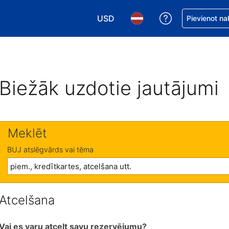
USD
Saņemiet palīd
Pievienot na
Izvēlēties valūtu. Jūsu pašreizējā 
Izvēlēties valodu. Jūsu pa
Biežāk uzdotie jautājumi
Meklēt
BUJ atslēgvārds vai tēma
Atcelšana
Vai es varu atcelt savu rezervējumu?