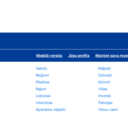
Mobilā versija
Jūsu profils
Mainiet savu reze
Valstis
Mājokļi
Reģioni
Dzīvokļi
Pilsētas
Kūrorti
Rajoni
Villas
Lidostas
Hosteļi
Viesnīcas
Pansijas
Apskates objekti
Viesu nami