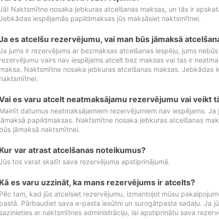
Jā! Naktsmītne nosaka jebkuras atcelšanas maksas, un tās ir apska
Jebkādas iespējamās papildmaksas jūs maksāsiet naktsmītnei.
Ja es atcelšu rezervējumu, vai man būs jāmaksā atcelša
Ja jums ir rezervējums ar bezmaksas atcelšanas iespēju, jums nebūs
rezervējumu vairs nav iespējams atcelt bez maksas vai tas ir neatm
maksa. Naktsmītne nosaka jebkuras atcelšanas maksas. Jebkādas 
naktsmītnei.
Vai es varu atcelt neatmaksājamu rezervējumu vai veikt 
Mainīt datumus neatmaksājamiem rezervējumiem nav iespējams. Ja jūs
jāmaksā papildmaksas. Naktsmītne nosaka jebkuras atcelšanas ma
būs jāmaksā naktsmītnei.
Kur var atrast atcelšanas noteikumus?
Jūs tos varat skatīt sava rezervējuma apstiprinājumā.
Kā es varu uzzināt, ka mans rezervējums ir atcelts?
Pēc tam, kad jūs atcelsiet rezervējumu, izmantojot mūsu pakalpojumu
pastā. Pārbaudiet sava e-pasta iesūtni un surogātpasta sadaļu. Ja j
sazinieties ar naktsmītnes administrāciju, lai apstiprinātu sava rezer