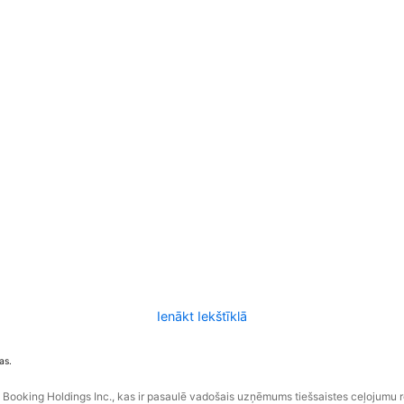
Ienākt Iekštīklā
as.
ooking Holdings Inc., kas ir pasaulē vadošais uzņēmums tiešsaistes ceļojumu 