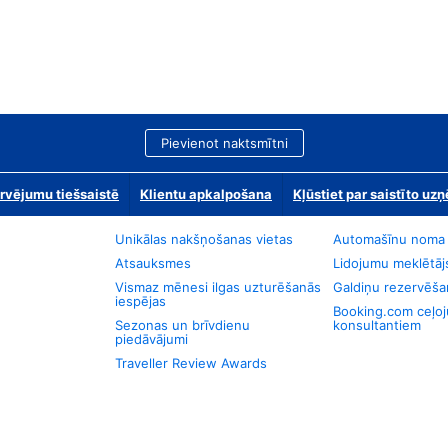
Pievienot naktsmītni
rvējumu tiešsaistē
Klientu apkalpošana
Kļūstiet par saistīto u
Unikālas nakšņošanas vietas
Automašīnu noma
Atsauksmes
Lidojumu meklētāj
Vismaz mēnesi ilgas uzturēšanās
Galdiņu rezervēša
iespējas
Booking.com ceļo
Sezonas un brīvdienu
konsultantiem
piedāvājumi
Traveller Review Awards