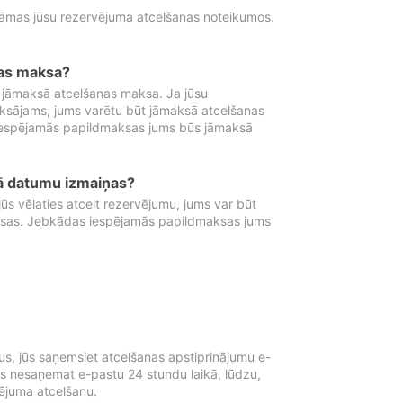
tāmas jūsu rezervējuma atcelšanas noteikumos.
nas maksa?
 jāmaksā atcelšanas maksa. Ja jūsu
aksājams, jums varētu būt jāmaksā atcelšanas
iespējamās papildmaksas jums būs jāmaksā
tā datumu izmaiņas?
 vēlaties atcelt rezervējumu, jums var būt
ksas. Jebkādas iespējamās papildmaksas jums
s, jūs saņemsiet atcelšanas apstiprinājumu e-
ūs nesaņemat e-pastu 24 stundu laikā, lūdzu,
vējuma atcelšanu.