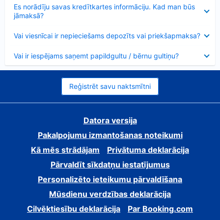
Samazināts
Es norādīju savas kredītkartes informāciju. Kad man būs
jāmaksā?
Samazināts
Vai viesnīcai ir nepieciešams depozīts vai priekšapmaksa?
Samazināts
Vai ir iespējams saņemt papildgultu / bērnu gultiņu?
Reģistrēt savu naktsmītni
Datora versija
Pakalpojumu izmantošanas noteikumi
Kā mēs strādājam
Privātuma deklarācija
Pārvaldīt sīkdatņu iestatījumus
Personalizēto ieteikumu pārvaldīšana
Mūsdienu verdzības deklarācija
Cilvēktiesību deklarācija
Par Booking.com