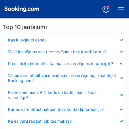
Top 10 jautājumi
Samazināts
Kas ir iekļauts cenā?
Samazināts
Vai ir iespējams veikt rezervējumu bez kredītkartes?
Samazināts
Kā es tieku informēts, ka mans rezervējums ir pabeigts?
Samazināts
Vai es varu atcelt vai mainīt savu rezervējumu, izmantojot
Booking.com?
Samazināts
Ko nozīmē mans PIN kods un kādēļ man ir tāds
vajadzīgs?
Samazināts
Kur es varu atrast naktsmītnes kontaktinformāciju?
Samazināts
Kā es varu redzēt, cik tas maksā?