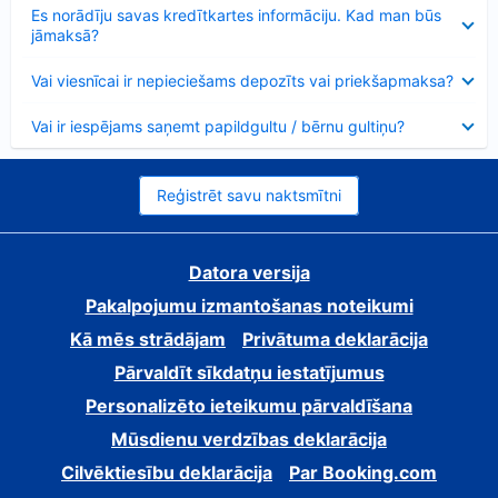
Samazināts
Es norādīju savas kredītkartes informāciju. Kad man būs
jāmaksā?
Samazināts
Vai viesnīcai ir nepieciešams depozīts vai priekšapmaksa?
Samazināts
Vai ir iespējams saņemt papildgultu / bērnu gultiņu?
Reģistrēt savu naktsmītni
Datora versija
Pakalpojumu izmantošanas noteikumi
Kā mēs strādājam
Privātuma deklarācija
Pārvaldīt sīkdatņu iestatījumus
Personalizēto ieteikumu pārvaldīšana
Mūsdienu verdzības deklarācija
Cilvēktiesību deklarācija
Par Booking.com