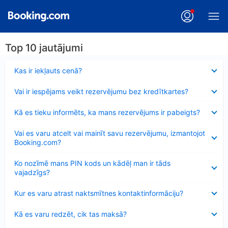
Top 10 jautājumi
Samazināts
Kas ir iekļauts cenā?
Samazināts
Vai ir iespējams veikt rezervējumu bez kredītkartes?
Samazināts
Kā es tieku informēts, ka mans rezervējums ir pabeigts?
Samazināts
Vai es varu atcelt vai mainīt savu rezervējumu, izmantojot
Booking.com?
Samazināts
Ko nozīmē mans PIN kods un kādēļ man ir tāds
vajadzīgs?
Samazināts
Kur es varu atrast naktsmītnes kontaktinformāciju?
Samazināts
Kā es varu redzēt, cik tas maksā?