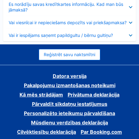
Samazināts
Es norādīju savas kredītkartes informāciju. Kad man būs
jāmaksā?
Samazināts
Vai viesnīcai ir nepieciešams depozīts vai priekšapmaksa?
Samazināts
Vai ir iespējams saņemt papildgultu / bērnu gultiņu?
Reģistrēt savu naktsmītni
Datora versija
Pakalpojumu izmantošanas noteikumi
Kā mēs strādājam
Privātuma deklarācija
Pārvaldīt sīkdatņu iestatījumus
Personalizēto ieteikumu pārvaldīšana
Mūsdienu verdzības deklarācija
Cilvēktiesību deklarācija
Par Booking.com