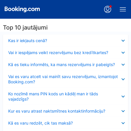
Top 10 jautājumi
Samazināts
Kas ir iekļauts cenā?
Samazināts
Vai ir iespējams veikt rezervējumu bez kredītkartes?
Samazināts
Kā es tieku informēts, ka mans rezervējums ir pabeigts?
Samazināts
Vai es varu atcelt vai mainīt savu rezervējumu, izmantojot
Booking.com?
Samazināts
Ko nozīmē mans PIN kods un kādēļ man ir tāds
vajadzīgs?
Samazināts
Kur es varu atrast naktsmītnes kontaktinformāciju?
Samazināts
Kā es varu redzēt, cik tas maksā?