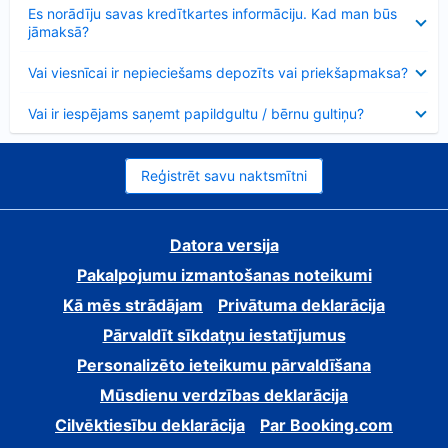
Samazināts
Es norādīju savas kredītkartes informāciju. Kad man būs
jāmaksā?
Samazināts
Vai viesnīcai ir nepieciešams depozīts vai priekšapmaksa?
Samazināts
Vai ir iespējams saņemt papildgultu / bērnu gultiņu?
Reģistrēt savu naktsmītni
Datora versija
Pakalpojumu izmantošanas noteikumi
Kā mēs strādājam
Privātuma deklarācija
Pārvaldīt sīkdatņu iestatījumus
Personalizēto ieteikumu pārvaldīšana
Mūsdienu verdzības deklarācija
Cilvēktiesību deklarācija
Par Booking.com