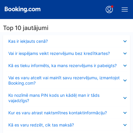
Top 10 jautājumi
Samazināts
Kas ir iekļauts cenā?
Samazināts
Vai ir iespējams veikt rezervējumu bez kredītkartes?
Samazināts
Kā es tieku informēts, ka mans rezervējums ir pabeigts?
Samazināts
Vai es varu atcelt vai mainīt savu rezervējumu, izmantojot
Booking.com?
Samazināts
Ko nozīmē mans PIN kods un kādēļ man ir tāds
vajadzīgs?
Samazināts
Kur es varu atrast naktsmītnes kontaktinformāciju?
Samazināts
Kā es varu redzēt, cik tas maksā?