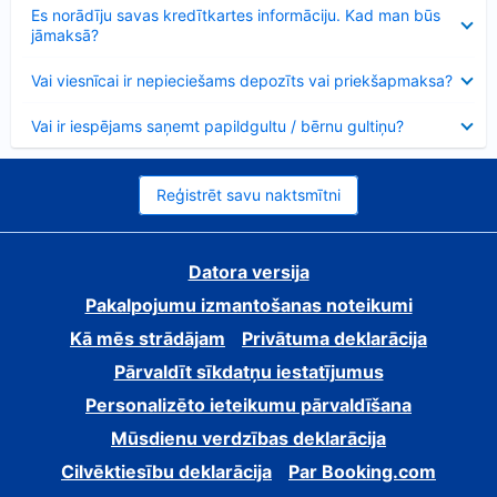
Samazināts
Es norādīju savas kredītkartes informāciju. Kad man būs
jāmaksā?
Samazināts
Vai viesnīcai ir nepieciešams depozīts vai priekšapmaksa?
Samazināts
Vai ir iespējams saņemt papildgultu / bērnu gultiņu?
Reģistrēt savu naktsmītni
Datora versija
Pakalpojumu izmantošanas noteikumi
Kā mēs strādājam
Privātuma deklarācija
Pārvaldīt sīkdatņu iestatījumus
Personalizēto ieteikumu pārvaldīšana
Mūsdienu verdzības deklarācija
Cilvēktiesību deklarācija
Par Booking.com