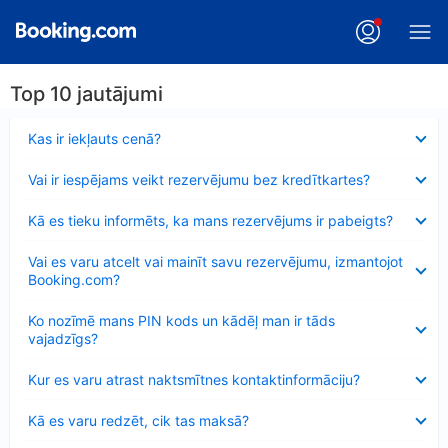
Top 10 jautājumi
Samazināts
Kas ir iekļauts cenā?
Samazināts
Vai ir iespējams veikt rezervējumu bez kredītkartes?
Samazināts
Kā es tieku informēts, ka mans rezervējums ir pabeigts?
Samazināts
Vai es varu atcelt vai mainīt savu rezervējumu, izmantojot
Booking.com?
Samazināts
Ko nozīmē mans PIN kods un kādēļ man ir tāds
vajadzīgs?
Samazināts
Kur es varu atrast naktsmītnes kontaktinformāciju?
Samazināts
Kā es varu redzēt, cik tas maksā?