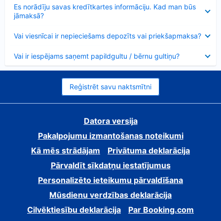
Samazināts
Es norādīju savas kredītkartes informāciju. Kad man būs
jāmaksā?
Samazināts
Vai viesnīcai ir nepieciešams depozīts vai priekšapmaksa?
Samazināts
Vai ir iespējams saņemt papildgultu / bērnu gultiņu?
Reģistrēt savu naktsmītni
Datora versija
Pakalpojumu izmantošanas noteikumi
Kā mēs strādājam
Privātuma deklarācija
Pārvaldīt sīkdatņu iestatījumus
Personalizēto ieteikumu pārvaldīšana
Mūsdienu verdzības deklarācija
Cilvēktiesību deklarācija
Par Booking.com