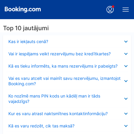
Top 10 jautājumi
Samazināts
Kas ir iekļauts cenā?
Samazināts
Vai ir iespējams veikt rezervējumu bez kredītkartes?
Samazināts
Kā es tieku informēts, ka mans rezervējums ir pabeigts?
Samazināts
Vai es varu atcelt vai mainīt savu rezervējumu, izmantojot
Booking.com?
Samazināts
Ko nozīmē mans PIN kods un kādēļ man ir tāds
vajadzīgs?
Samazināts
Kur es varu atrast naktsmītnes kontaktinformāciju?
Samazināts
Kā es varu redzēt, cik tas maksā?