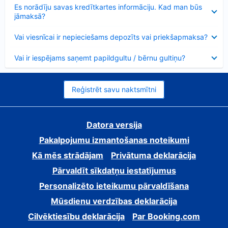
Samazināts
Es norādīju savas kredītkartes informāciju. Kad man būs
jāmaksā?
Samazināts
Vai viesnīcai ir nepieciešams depozīts vai priekšapmaksa?
Samazināts
Vai ir iespējams saņemt papildgultu / bērnu gultiņu?
Reģistrēt savu naktsmītni
Datora versija
Pakalpojumu izmantošanas noteikumi
Kā mēs strādājam
Privātuma deklarācija
Pārvaldīt sīkdatņu iestatījumus
Personalizēto ieteikumu pārvaldīšana
Mūsdienu verdzības deklarācija
Cilvēktiesību deklarācija
Par Booking.com