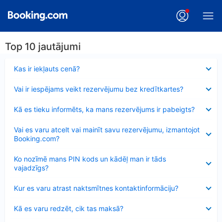
Top 10 jautājumi
Samazināts
Kas ir iekļauts cenā?
Samazināts
Vai ir iespējams veikt rezervējumu bez kredītkartes?
Samazināts
Kā es tieku informēts, ka mans rezervējums ir pabeigts?
Samazināts
Vai es varu atcelt vai mainīt savu rezervējumu, izmantojot
Booking.com?
Samazināts
Ko nozīmē mans PIN kods un kādēļ man ir tāds
vajadzīgs?
Samazināts
Kur es varu atrast naktsmītnes kontaktinformāciju?
Samazināts
Kā es varu redzēt, cik tas maksā?