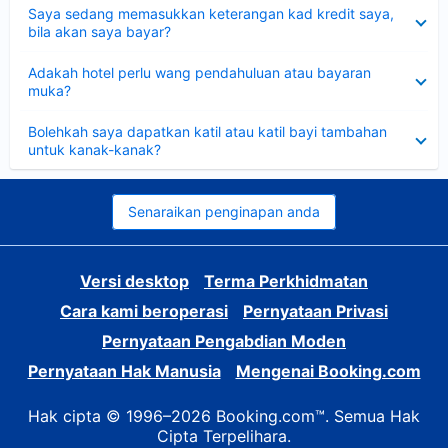
Dikecilkan
Saya sedang memasukkan keterangan kad kredit saya,
bila akan saya bayar?
Dikecilkan
Adakah hotel perlu wang pendahuluan atau bayaran
muka?
Dikecilkan
Bolehkah saya dapatkan katil atau katil bayi tambahan
untuk kanak-kanak?
Senaraikan penginapan anda
Versi desktop
Terma Perkhidmatan
Cara kami beroperasi
Pernyataan Privasi
Pernyataan Pengabdian Moden
Pernyataan Hak Manusia
Mengenai Booking.com
Hak cipta © 1996–2026 Booking.com™. Semua Hak
Cipta Terpelihara.