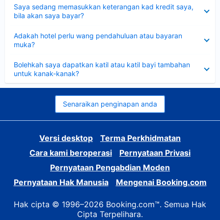
Dikecilkan
Saya sedang memasukkan keterangan kad kredit saya,
bila akan saya bayar?
Dikecilkan
Adakah hotel perlu wang pendahuluan atau bayaran
muka?
Dikecilkan
Bolehkah saya dapatkan katil atau katil bayi tambahan
untuk kanak-kanak?
Senaraikan penginapan anda
Versi desktop
Terma Perkhidmatan
Cara kami beroperasi
Pernyataan Privasi
Pernyataan Pengabdian Moden
Pernyataan Hak Manusia
Mengenai Booking.com
Hak cipta © 1996–2026 Booking.com™. Semua Hak
Cipta Terpelihara.