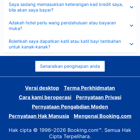
Dikecilkan
Saya sedang memasukkan keterangan kad kredit saya,
bila akan saya bayar?
Dikecilkan
Adakah hotel perlu wang pendahuluan atau bayaran
muka?
Dikecilkan
Bolehkah saya dapatkan katil atau katil bayi tambahan
untuk kanak-kanak?
Senaraikan penginapan anda
Versi desktop
Terma Perkhidmatan
Cara kami beroperasi
Pernyataan Privasi
Pernyataan Pengabdian Moden
Pernyataan Hak Manusia
Mengenai Booking.com
Hak cipta © 1996–2026 Booking.com™. Semua Hak
Cipta Terpelihara.